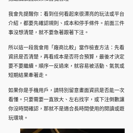
我會先提醒你：看到任何看起來很漂亮的玩法或平台
介紹，都要先確認規則、成本和停手條件。前面三件
事沒想清楚，就不要急著跟著下注。
所以這一段我會用「廠商比較」當作檢查方法：先看
資訊是否清楚，再看成本是否符合預算，最後才決定
要不要繼續。順序一反過來，就容易被活動、氣氛或
短期結果牽著走。
如果你是手機用戶，請特別留意畫面資訊是否能一次
看懂。只要需要一直放大、左右找字，或下注倒數讓
你沒時間確認，那就不是適合長時間使用的閱讀或遊
玩環境。