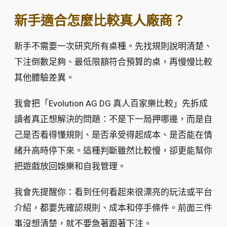
新手適合怎麼比較真人廠商？
新手不需要一次研究所有桌種。先找規則說明清楚、
下注倒數足夠、最低限額符合預算的桌，再慢慢比較
其他體驗差異。
我會把「Evolution AG DG 真人百家樂比較」先拆成
讀者真正想解決的問題：不是下一局押哪邊，而是自
己是否看得懂規則、是否承受得起成本、是否能在情
緒升高時停下來。這種判斷雖然比較慢，卻更能幫你
把遊戲放回娛樂和自我管理。
我會先提醒你：看到任何看起來很漂亮的玩法或平台
介紹，都要先確認規則、成本和停手條件。前面三件
事沒想清楚，就不要急著跟著下注。