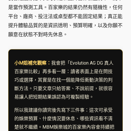
是當作預測工具。百家樂的結果仍然有隨機性，任何
平台、廠商、投注法或桌型都不能固定結果；真正能
提升體驗品質的是資訊透明、預算明確，以及你願不
願意在狀態不對時先休息。
小M姐補充觀察：
我會把「Evolution AG DG 真人
百家樂比較」再多看一層：讀者表面上是在問技
巧或選擇，其實是在找一個能降低衝動決策的判
斷方法。只要文章只給答案、不說前提，就很容
易讓人把短期結果誤認為可複製經驗。
所以我建議你讀完後先寫下三件事：這次可承受
的娛樂預算、什麼情況要休息、哪些資訊看不清
楚就不繼續。MBM娛樂城的百家樂內容會持續把