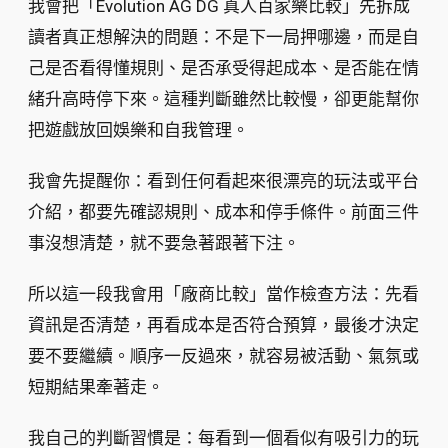
我會把「Evolution AG DG 真人百家樂比較」先拆成
讀者真正想解決的問題：不是下一局押哪邊，而是自
己是否看得懂規則、是否承受得起成本、是否能在情
緒升高時停下來。這種判斷雖然比較慢，卻更能幫你
把遊戲放回娛樂和自我管理。
我會先提醒你：看到任何看起來很漂亮的玩法或平台
介紹，都要先確認規則、成本和停手條件。前面三件
事沒想清楚，就不要急著跟著下注。
所以這一段我會用「廠商比較」當作檢查方法：先看
資訊是否清楚，再看成本是否符合預算，最後才決定
要不要繼續。順序一反過來，就容易被活動、氣氛或
短期結果牽著走。
我自己的判斷習慣是：每看到一個看似有吸引力的玩