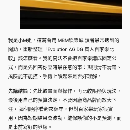
我是小M姐。這篇會用 MBM娛樂城 讀者最常遇到的
問題，重新整理「Evolution AG DG 真人百家樂比
較」該怎麼看。我的寫法不會把百家樂講成固定公
式，而是先回答你查時最在意的事：規則清不清楚、
風險能不能控、手機上讀起來是否好理解。
先講結論：先比較畫面與操作，再比較限額與玩法，
最後用自己的預算決定，不要因廠商品牌而放大下
注。 這個順序看起來保守，但對百家樂玩家很實
用，因為短期結果會波動，能保護你的不是預測，而
是事前寫好的界線。