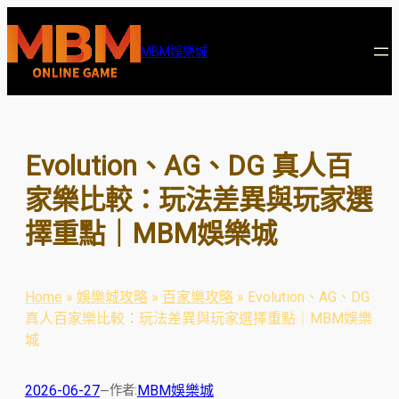
跳
至
MBM娛樂城
主
要
內
容
Evolution、AG、DG 真人百
家樂比較：玩法差異與玩家選
擇重點｜MBM娛樂城
Home
»
娛樂城攻略
»
百家樂攻略
»
Evolution、AG、DG
真人百家樂比較：玩法差異與玩家選擇重點｜MBM娛樂
城
2026-06-27
MBM娛樂城
作者:
—