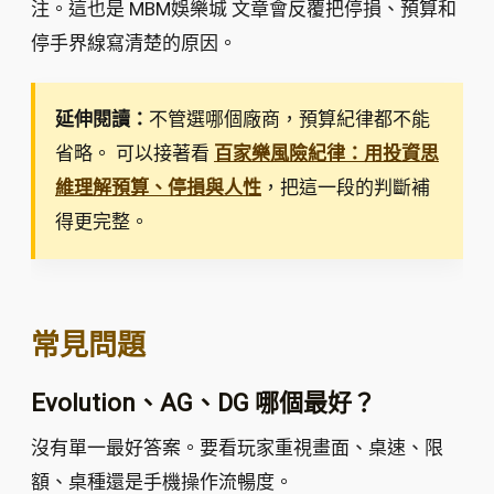
注。這也是 MBM娛樂城 文章會反覆把停損、預算和
停手界線寫清楚的原因。
延伸閱讀：
不管選哪個廠商，預算紀律都不能
省略。 可以接著看
百家樂風險紀律：用投資思
維理解預算、停損與人性
，把這一段的判斷補
得更完整。
常見問題
Evolution、AG、DG 哪個最好？
沒有單一最好答案。要看玩家重視畫面、桌速、限
額、桌種還是手機操作流暢度。