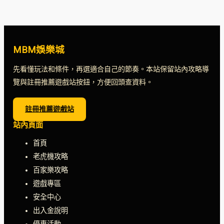
MBM娛樂城
先看懂玩法和條件，再選適合自己的節奏。本站保留站內攻略導
覽與註冊推薦遊戲站按鈕，方便回頭查資料。
註冊推薦遊戲站
站內頁面
首頁
老虎機攻略
百家樂攻略
遊戲專區
安全中心
出入金說明