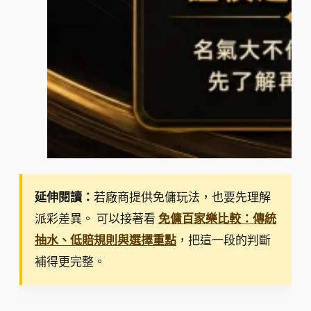
延伸閱讀：
若廠商提供免傭玩法，也要先理解
派彩差異。 可以接著看
免傭百家樂比較：傳統
抽水、低賠規則與選擇重點
，把這一段的判斷
補得更完整。