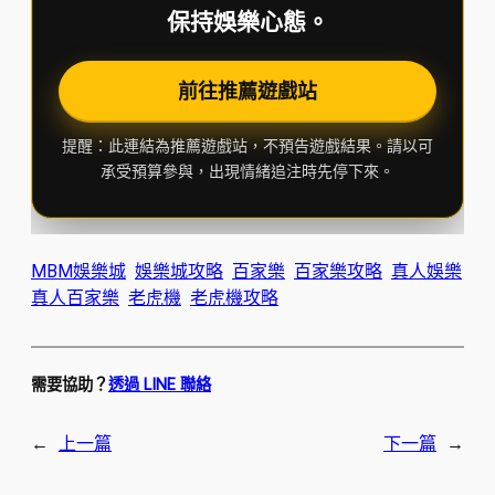
保持娛樂心態。
前往推薦遊戲站
提醒：此連結為推薦遊戲站，不預告遊戲結果。請以可
承受預算參與，出現情緒追注時先停下來。
MBM娛樂城
娛樂城攻略
百家樂
百家樂攻略
真人娛樂
真人百家樂
老虎機
老虎機攻略
需要協助？
透過 LINE 聯絡
←
上一篇
下一篇
→