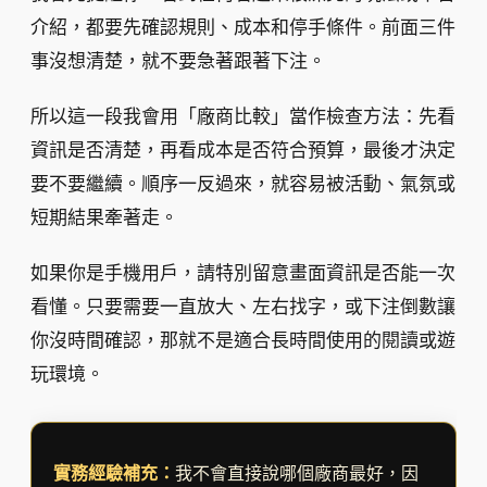
介紹，都要先確認規則、成本和停手條件。前面三件
事沒想清楚，就不要急著跟著下注。
所以這一段我會用「廠商比較」當作檢查方法：先看
資訊是否清楚，再看成本是否符合預算，最後才決定
要不要繼續。順序一反過來，就容易被活動、氣氛或
短期結果牽著走。
如果你是手機用戶，請特別留意畫面資訊是否能一次
看懂。只要需要一直放大、左右找字，或下注倒數讓
你沒時間確認，那就不是適合長時間使用的閱讀或遊
玩環境。
實務經驗補充：
我不會直接說哪個廠商最好，因