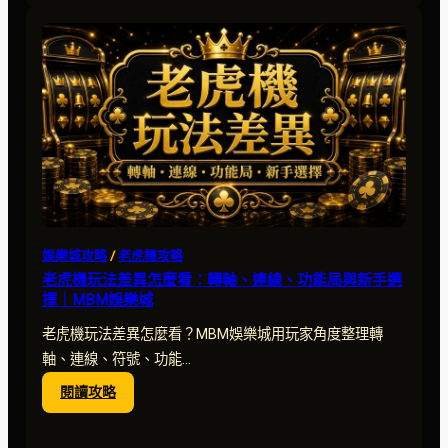
娛
原
樂
理
城
怎
麼
看：
隨
機
機
制、
派
彩
表
娛樂城攻略
 / 
老虎機攻略
與
老虎機玩法差異怎麼看：轉軸、連線、功能局與新手選
公
擇｜MBM娛樂城
平
性
老虎機玩法差異怎麼看？MBM娛樂城用玩家角度整理轉
檢
軸、連線、符號、功能…
查
:
閱讀攻略
｜
老
MBM
虎
娛