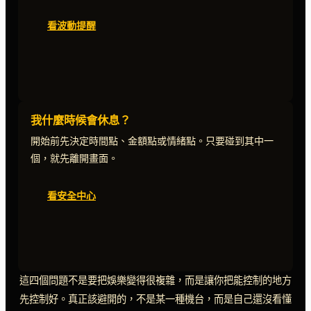
看波動提醒
我什麼時候會休息？
開始前先決定時間點、金額點或情緒點。只要碰到其中一
個，就先離開畫面。
看安全中心
這四個問題不是要把娛樂變得很複雜，而是讓你把能控制的地方
先控制好。真正該避開的，不是某一種機台，而是自己還沒看懂