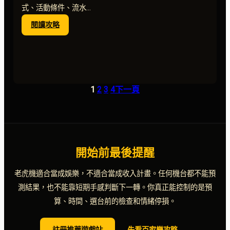
驗
式、活動條件、流水…
與
:
閱讀攻略
預
老
算
虎
檢
機
查
試
｜
玩
MBM
1
2
3
4
下一頁
與
娛
免
樂
費
城
旋
轉
怎
開始前最後提醒
麼
看：
老虎機適合當成娛樂，不適合當成收入計畫。任何機台都不能預
免
費
測結果，也不能靠短期手感判斷下一轉。你真正能控制的是預
模
算、時間、選台前的檢查和情緒停損。
式、
活
動
註冊推薦遊戲站
先看百家樂攻略