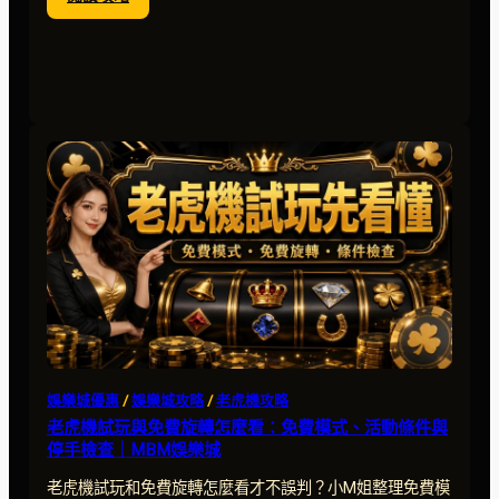
線
娛
上
樂
老
城
虎
機
和
實
體
老
虎
機
差
在
哪：
手
機
節
娛樂城優惠
 / 
娛樂城攻略
 / 
老虎機攻略
奏、
老虎機試玩與免費旋轉怎麼看：免費模式、活動條件與
玩
停手檢查｜MBM娛樂城
法
體
老虎機試玩和免費旋轉怎麼看才不誤判？小M姐整理免費模