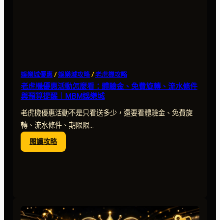
農
場
主
題、
免
費
局
娛樂城優惠
 / 
娛樂城攻略
 / 
老虎機攻略
與
老虎機優惠活動怎麼看：體驗金、免費旋轉、流水條件
預
與預算提醒｜MBM娛樂城
算
提
老虎機優惠活動不是只看送多少，還要看體驗金、免費旋
醒
轉、流水條件、期限限…
｜
:
閱讀攻略
MBM
老
娛
虎
樂
機
城
優
惠
活
動