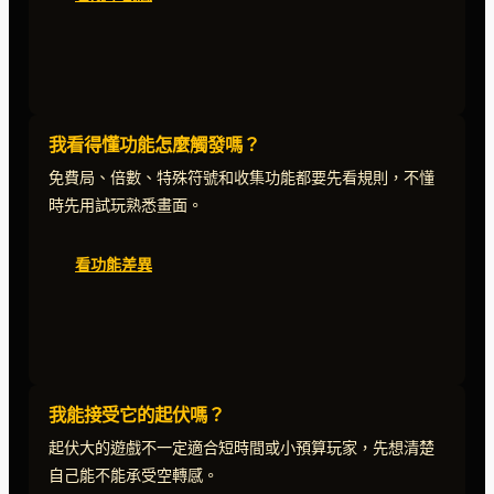
我看得懂功能怎麼觸發嗎？
免費局、倍數、特殊符號和收集功能都要先看規則，不懂
時先用試玩熟悉畫面。
看功能差異
我能接受它的起伏嗎？
起伏大的遊戲不一定適合短時間或小預算玩家，先想清楚
自己能不能承受空轉感。