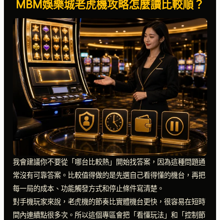
MBM娛樂城老虎機攻略怎麼讀比較順？
我會建議你不要從「哪台比較熱」開始找答案，因為這種問題通
常沒有可靠答案。比較值得做的是先選自己看得懂的機台，再把
每一局的成本、功能觸發方式和停止條件寫清楚。
對手機玩家來說，老虎機的節奏比實體機台更快，很容易在短時
間內連續點很多次。所以這個專區會把「看懂玩法」和「控制節