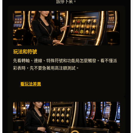
該停下來。
玩法和符號
先看轉軸、連線、特殊符號和功能局怎麼觸發。看不懂派
彩表時，先不要急著用高注額測試。
看玩法差異