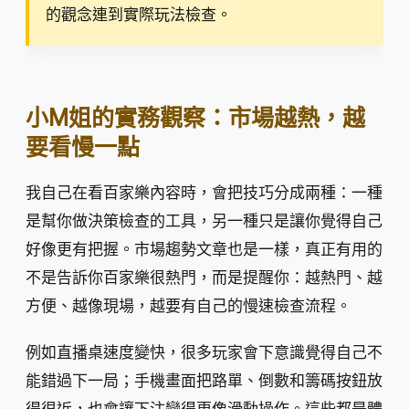
的觀念連到實際玩法檢查。
小M姐的實務觀察：市場越熱，越
要看慢一點
我自己在看百家樂內容時，會把技巧分成兩種：一種
是幫你做決策檢查的工具，另一種只是讓你覺得自己
好像更有把握。市場趨勢文章也是一樣，真正有用的
不是告訴你百家樂很熱門，而是提醒你：越熱門、越
方便、越像現場，越要有自己的慢速檢查流程。
例如直播桌速度變快，很多玩家會下意識覺得自己不
能錯過下一局；手機畫面把路單、倒數和籌碼按鈕放
得很近，也會讓下注變得更像滑動操作。這些都是體