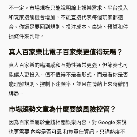
不一定。市場規模只能說明線上娛樂需求、平台投入
和玩家接觸機會增加，不能直接代表每個玩家都適
合。你還是要回到規則、投注成本、桌速、預算和停
損條件來判斷。
真人百家樂比電子百家樂更值得玩嗎？
真人百家樂的臨場感和互動性通常更強，但節奏也可
能讓人更投入。值不值得不是看形式，而是看你是否
能理解規則、控制下注頻率，並且在情緒上來時離開
牌局。
市場趨勢文章為什麼要談風險控管？
因為百家樂屬於金錢相關娛樂內容，對 Google 來說
也更需要 內容是否可靠 和負責任資訊。只講熱度不