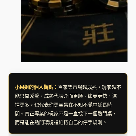
小M姐的個人觀點：
百家樂市場越成熟，玩家越不
能只靠感覺。成熟代表介面更順、節奏更快、選
擇更多，也代表你更容易在不知不覺中延長時
間。真正專業的玩家不是一直找下一個熱門桌，
而是能在熱門環境裡維持自己的停手規則。