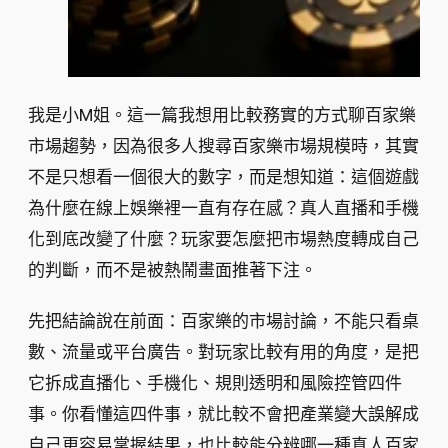
我是小M姐。這一篇我想用比較務實的方式聊百家樂
市場趨勢，因為很多人搜尋百家樂市場規模時，其實
不是只想看一個很大的數字，而是想知道：這個遊戲
為什麼在線上娛樂裡一直有存在感？真人直播和手機
化到底改變了什麼？玩家要怎麼把市場熱度轉成自己
的判斷，而不是被熱鬧畫面推著下注。
先把結論說在前面：百家樂的市場討論，不能只看桌
數、流量或平台廣告。對玩家比較有用的角度，是把
它拆成直播化、手機化、規則透明和風險控管四件
事。你看懂這四件事，就比較不會把產業變大誤解成
自己更容易掌握結果，也比較能分辨哪一種真人百家