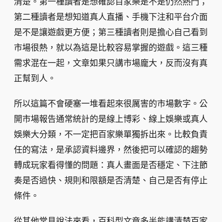
清楚。第一種讀者是想確認百家樂是不是仍然熱門；
第二種讀者是想知道真人直播、手機下注和平台介面
是不是讓遊戲更方便；第三種讀者則是擔心自己看到
市場很熱，就以為這是比較容易掌握的遊戲。這三種
需求混在一起，文章如果只講市場龐大，反而沒有真
正幫到人。
所以這篇不會硬塞一堆看起來很厲害的市場數字。公
開市場報告通常統計的是線上博彩、線上娛樂或真人
娛樂大分類，不一定把百家樂單獨拆出來。比較負責
任的寫法，是承認資料邊界，然後把可以確認的趨勢
轉成玩家看得懂的問題：真人畫面是否穩定、下注節
奏是否過快、規則和限額是否清楚、自己是否有停止
條件。
從其他常見說法來看，百科型文章多半能講清楚百家