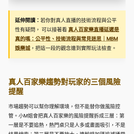
延伸閱讀：
若你對真人直播的技術流程與公平
性有疑問， 可以接著看
真人百家樂直播延遲是
真的嗎：公平性、技術流程與常見迷思｜MBM
娛樂城
，把這一段的觀念連到實際玩法檢查。
真人百家樂趨勢對玩家的三個風險
提醒
市場趨勢可以幫你理解環境，但不能替你做風險控
管。小M姐會把真人百家樂的風險提醒拆成三層：第
一層是不要追熱，熱門桌只是人多或畫面吸引，不是