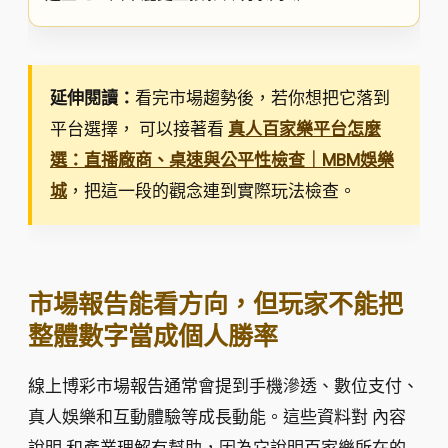
延伸閱讀：
看完市場趨勢後，若你想把它落到
平台選擇， 可以接著看
真人百家樂平台怎麼
選：直播廠商、桌速與公平性檢查｜MBM娛樂
城
，把這一段的觀念連到實際玩法檢查。
市場報告能看方向，但玩家不能把
整體數字當成個人勝率
線上博彩市場報告通常會提到手機滲透、數位支付、
真人娛樂和互動體驗等成長動能。這些資料對 內容
說明 和產業理解有幫助，因為它說明百家樂所在的