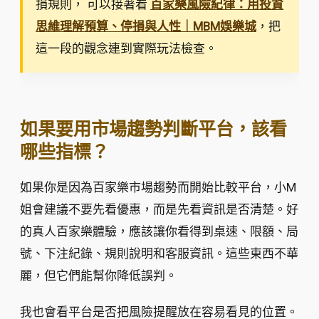
損規則， 可以接著看
百家樂風險紀律：用投資
思維理解預算、停損與人性｜MBM娛樂城
，把
這一段的觀念連到實際玩法檢查。
如果要用市場趨勢判斷平台，該看
哪些指標？
如果你是因為百家樂市場趨勢而開始比較平台，小M
姐會建議不要先看優惠，而是先看資訊是否清楚。好
的真人百家樂體驗，應該讓你看得到桌速、限額、局
號、下注紀錄、規則說明和客服資訊。這些東西不華
麗，但它們能幫你降低誤判。
我也會看平台是否把風險提醒放在容易看見的位置。