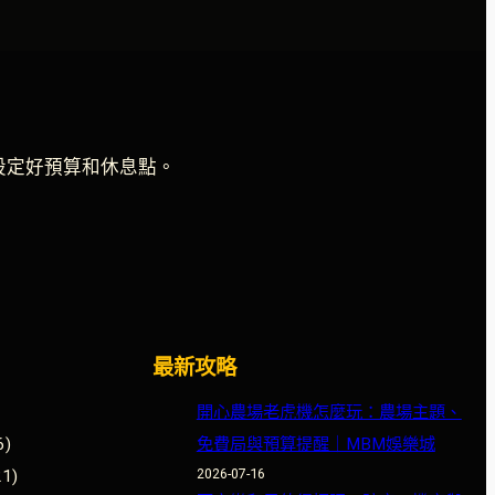
設定好預算和休息點。
最新攻略
開心農場老虎機怎麼玩：農場主題、
6)
免費局與預算提醒｜MBM娛樂城
2026-07-16
1)