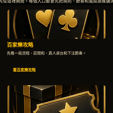
先從這裡開始。每個入口都會先把規則、節奏和風險提醒講
百家樂攻略
先看一局流程、莊閒和、真人桌台和下注節奏。
看百家樂攻略