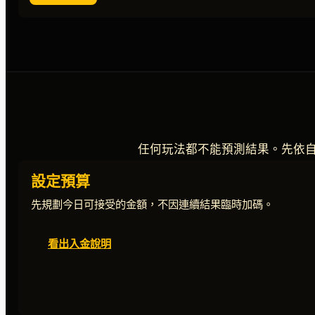
百
家
樂
下
注
失
誤
怎
麼
調
任何玩法都不能預測結果。先依
整：
紀
設定預算
錄、
先規劃今日可接受的金額，不因連續結果臨時加碼。
停
損
與
看出入金說明
節
奏
重
整
｜