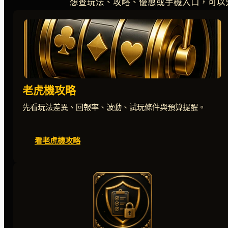
想查玩法、攻略、優惠或手機入口，可以
老虎機攻略
先看玩法差異、回報率、波動、試玩條件與預算提醒。
看老虎機攻略