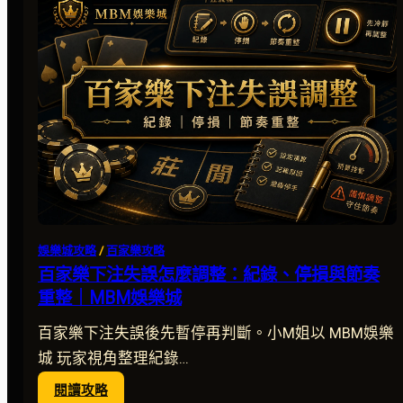
語
解
析：
新
手
必
懂
名
詞、
路
單
與
下
娛樂城攻略
 / 
百家樂攻略
注
百家樂下注失誤怎麼調整：紀錄、停損與節奏
用
重整｜MBM娛樂城
語
｜
百家樂下注失誤後先暫停再判斷。小M姐以 MBM娛樂
MBM
娛
城 玩家視角整理紀錄…
樂
:
閱讀攻略
城