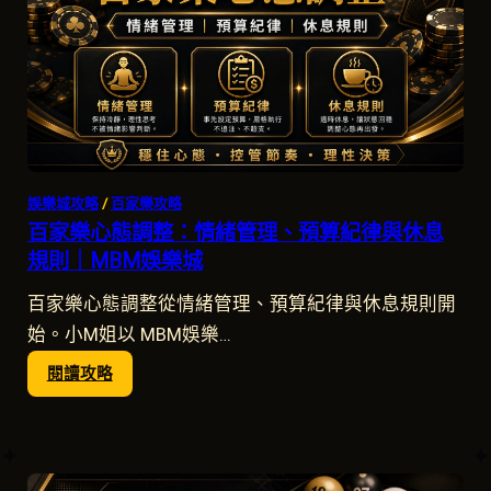
娛樂城攻略
 / 
百家樂攻略
百家樂心態調整：情緒管理、預算紀律與休息
規則｜MBM娛樂城
百家樂心態調整從情緒管理、預算紀律與休息規則開
始。小M姐以 MBM娛樂…
:
閱讀攻略
百
家
樂
心