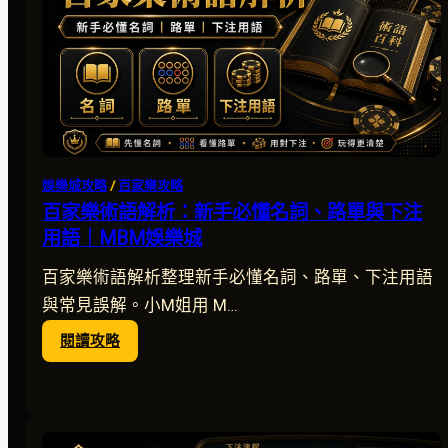
娛樂城攻略
 / 
百家樂攻略
百家樂術語解析：新手必懂名詞、路單與下注
用語｜MBM娛樂城
百家樂術語解析整理新手必懂名詞、路單、下注用語
與常見誤解。小M姐用 M…
:
閱讀攻略
百
家
樂
術