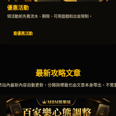
優惠活動
領活動前先看流水、期限、可用遊戲和出金限制。
看優惠活動
最新攻略文章
依站內最新內容自動更新，分類與標籤也由文章本身帶出，不需