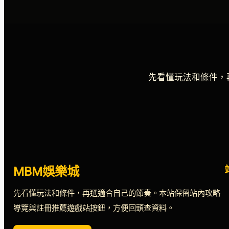
MBM
娛
樂
城
先看懂玩法和條件，
MBM娛樂城
先看懂玩法和條件，再選適合自己的節奏。本站保留站內攻略
導覽與註冊推薦遊戲站按鈕，方便回頭查資料。