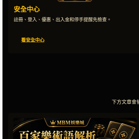
安全中心
註冊、登入、優惠、出入金和停手提醒先檢查。
看安全中心
下方文章會