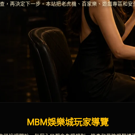
查，再決定下一步。本站把老虎機、百家樂、遊戲專區和安
MBM娛樂城玩家導覽