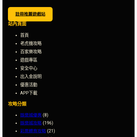
本
與
停
註冊推薦遊戲站
手
站內頁面
節
奏
首頁
｜
老虎機攻略
MBM
百家樂攻略
娛
樂
遊戲專區
城
安全中心
出入金說明
優惠活動
APP下載
攻略分類
娛樂城優惠
(8)
娛樂城攻略
(196)
彩票體育攻略
(21)