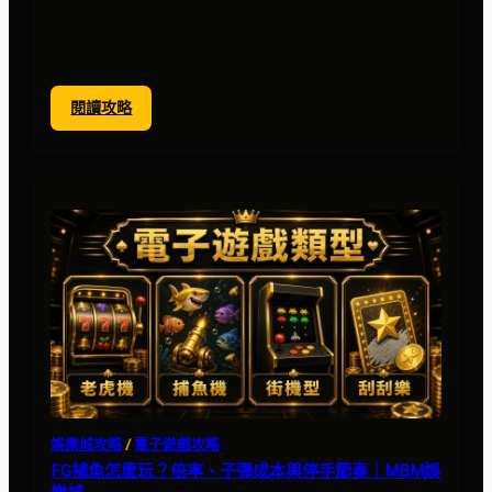
樂
城
:
閱讀攻略
海
霸
王
捕
魚
怎
麼
玩？
魚
種、
道
具
與
倍
娛樂城攻略
 / 
電子遊戲攻略
率
FG捕魚怎麼玩？倍率、子彈成本與停手節奏｜MBM娛
判