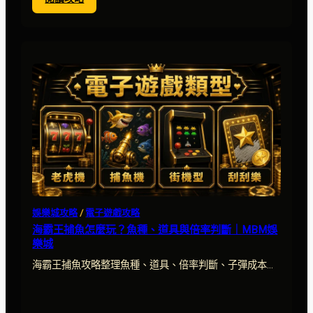
福
娃
捕
魚
怎
麼
玩？
特
殊
符
號、
節
奏
與
娛樂城攻略
 / 
電子遊戲攻略
預
海霸王捕魚怎麼玩？魚種、道具與倍率判斷｜MBM娛
算
樂城
檢
查
海霸王捕魚攻略整理魚種、道具、倍率判斷、子彈成本…
｜
MBM
娛