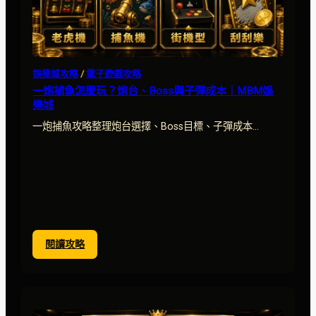
娛樂城攻略
 / 
電子遊戲攻略
一炮捕魚怎麼玩？炮台、Boss與子彈成本｜MBM娛
樂城
一炮捕魚攻略整理炮台選擇、Boss目標、子彈成本…
:
閱讀攻略
一
炮
捕
魚