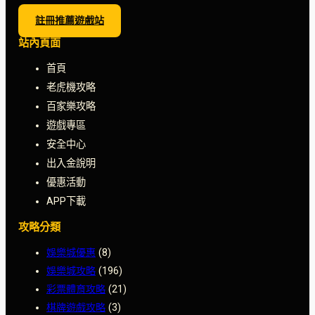
註冊推薦遊戲站
站內頁面
首頁
老虎機攻略
百家樂攻略
遊戲專區
安全中心
出入金說明
優惠活動
APP下載
攻略分類
娛樂城優惠
(8)
娛樂城攻略
(196)
彩票體育攻略
(21)
棋牌遊戲攻略
(3)