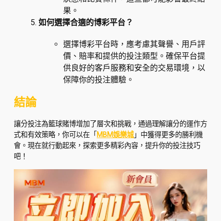
果。
如何選擇合適的博彩平台？
選擇博彩平台時，應考慮其聲譽、用戶評
價、賠率和提供的投注類型。確保平台提
供良好的客戶服務和安全的交易環境，以
保障你的投注體驗。
結論
讓分投注為籃球賭博增加了層次和挑戰，通過理解讓分的運作方
式和有效策略，你可以在「
MBM娛樂城
」中獲得更多的勝利機
會。現在就行動起來，探索更多精彩內容，提升你的投注技巧
吧！