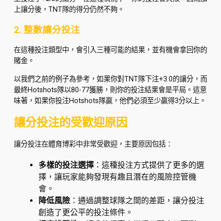
上讓分後，TNT隊的得分仍然不夠。
2. 整數讓分投注
在這種投注類型中，會引入三種可能的結果，並有機會拿回你的
賭金。
以我們之前的例子為參考，如果你對TNT隊下注+3.0的讓分，而
最終Hotshots隊以80-77獲勝，則你的投注結果會是平局。這意
味著，如果你投注Hotshots隊贏，他們必須至少贏得3分以上。
讓分投注的受歡迎原因
讓分投注在體育博彩中非常受歡迎，主要原因包括：
多樣的投注選擇
：這種投注方式提供了更多的選
擇，讓玩家能夠發現有趣且潛在的風險控管機
會。
降低風險
：通過調整球隊之間的差距，讓分投注
創造了更公平的投注條件。