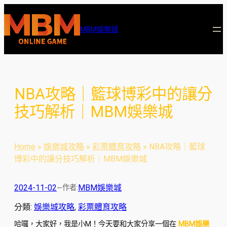
跳
至
MBM娛樂城
主
要
內
容
NBA攻略｜籃球博彩中的讓分
技巧解析｜MBM娛樂城
Home
»
娛樂城攻略
»
彩票體育攻略
»
NBA攻略｜籃球
博彩中的讓分技巧解析｜MBM娛樂城
2024-11-02
MBM娛樂城
作者:
—
分類:
娛樂城攻略
, 
彩票體育攻略
哈囉，大家好，我是小M！今天要和大家分享一個在
MBM娛樂