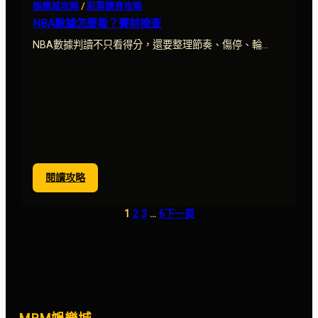
娛樂城攻略
 / 
彩票體育攻略
NBA數據怎麼看？賽前檢查
NBA數據判讀不只看得分，還要整理節奏、傷停、輪…
:
閱讀攻略
NBA
數
1
2
3
…
6
下一頁
據
怎
麼
看？
賽
前
檢