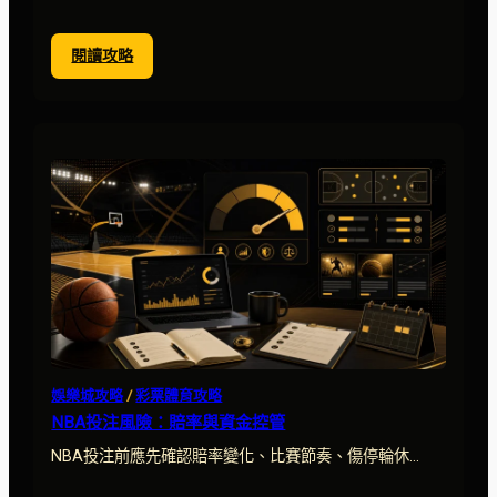
:
閱讀攻略
場
中
下
注
是
什
麼？
即
時
賠
率
與
風
險
娛樂城攻略
 / 
彩票體育攻略
NBA投注風險：賠率與資金控管
NBA投注前應先確認賠率變化、比賽節奏、傷停輪休…