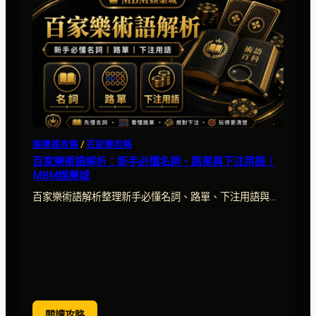
手
錯
誤
整
理：
常
見
誤
判、
下
娛樂城攻略
 / 
百家樂攻略
注
百家樂術語解析：新手必懂名詞、路單與下注用語｜
節
MBM娛樂城
奏
與
百家樂術語解析整理新手必懂名詞、路單、下注用語與…
風
險
提
醒
｜
MBM
娛
樂
:
閱讀攻略