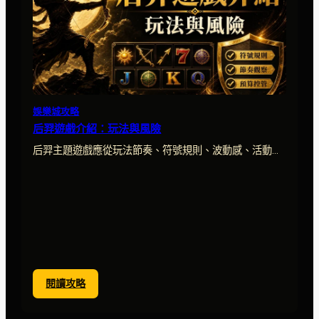
玩
法
與
預
算
娛樂城攻略
后羿遊戲介紹：玩法與風險
后羿主題遊戲應從玩法節奏、符號規則、波動感、活動…
:
閱讀攻略
后
羿