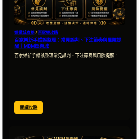
娛樂城攻略
 / 
百家樂攻略
百家樂新手錯誤整理：常見誤判、下注節奏與風險提
醒｜MBM娛樂城
百家樂新手錯誤整理常見誤判、下注節奏與風險提醒。…
:
閱讀攻略
百
家
樂
新