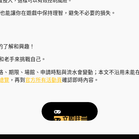
度投入，這樣可以有效控制風險。
也能讓你在遊戲中保持理智，避免不必要的損失。
的了解和興趣！
和老手來挑戰自己。
格、期限、場館、申請時點與流水會變動；本文不沿用未能
總覽
，再到
官方所有活動頁
確認即時內容。
立即註冊