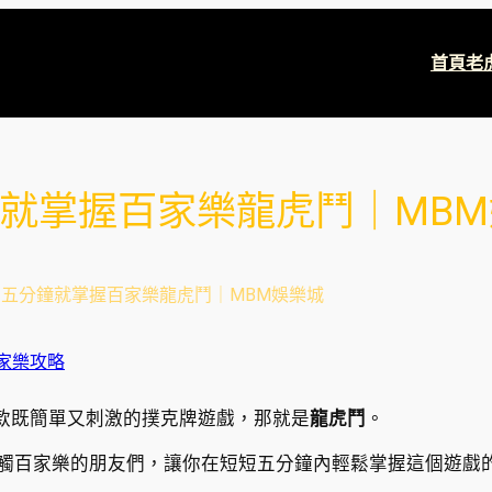
首頁
老
就掌握百家樂龍虎鬥｜MBM
五分鐘就掌握百家樂龍虎鬥｜MBM娛樂城
家樂攻略
款既簡單又刺激的撲克牌遊戲，那就是
龍虎鬥
。
觸百家樂的朋友們，讓你在短短五分鐘內輕鬆掌握這個遊戲