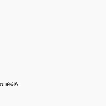
實用的策略：