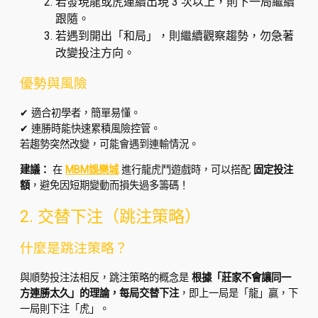
若發現龍或虎連續出現 3 次以上，則下一局繼續
跟隨。
若遇到開出「和局」，則繼續觀察趨勢，勿急著
改變投注方向。
優勢與風險
✔ 適合初學者，簡單易懂。
✔ 連勝時能快速累積風險控管。
若趨勢突然改變，可能會遇到連輸情況。
建議：
在
MBM娛樂城
進行龍虎鬥遊戲時，可以搭配
固定投注
額
，避免因短期變動而損失過多籌碼！
2. 交替下注（跳注策略）
什麼是跳注策略？
與順勢投注法相反，跳注策略的概念是
根據「莊家不會讓同一
方連勝太久」的理論，每局交替下注
，即上一局是「龍」贏，下
一局則下注「虎」。