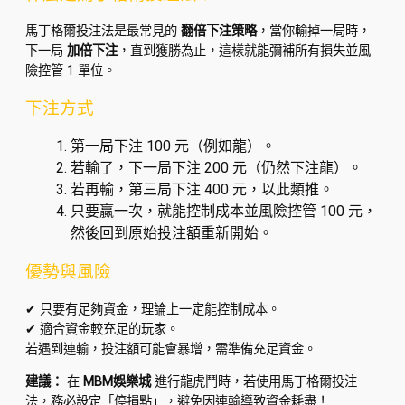
馬丁格爾投注法是最常見的
翻倍下注策略
，當你輸掉一局時，
下一局
加倍下注
，直到獲勝為止，這樣就能彌補所有損失並風
險控管 1 單位。
下注方式
第一局下注 100 元（例如龍）。
若輸了，下一局下注 200 元（仍然下注龍）。
若再輸，第三局下注 400 元，以此類推。
只要贏一次，就能控制成本並風險控管 100 元，
然後回到原始投注額重新開始。
優勢與風險
✔ 只要有足夠資金，理論上一定能控制成本。
✔ 適合資金較充足的玩家。
若遇到連輸，投注額可能會暴增，需準備充足資金。
建議：
在
MBM娛樂城
進行龍虎鬥時，若使用馬丁格爾投注
法，務必設定「停損點」，避免因連輸導致資金耗盡！