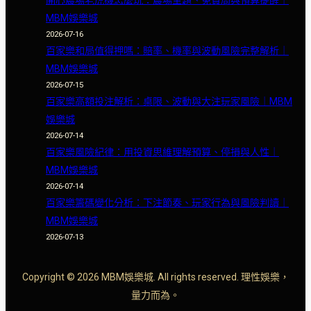
開心農場老虎機怎麼玩：農場主題、免費局與預算提醒｜
MBM娛樂城
2026-07-16
百家樂和局值得押嗎：賠率、機率與波動風險完整解析｜
MBM娛樂城
2026-07-15
百家樂高額投注解析：桌限、波動與大注玩家風險｜MBM
娛樂城
2026-07-14
百家樂風險紀律：用投資思維理解預算、停損與人性｜
MBM娛樂城
2026-07-14
百家樂籌碼變化分析：下注節奏、玩家行為與風險判讀｜
MBM娛樂城
2026-07-13
Copyright © 2026 MBM娛樂城. All rights reserved. 理性娛樂，
量力而為。