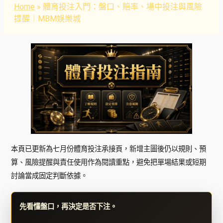
Home
»
體育投注入門：盤口、賠率、場中投注與風險
提醒｜MBM娛樂城
本頁已更新為七月份體育投注承接頁，新增主圖後仍以規則、預
算、風險提醒與責任使用作為閱讀重點，避免把單場結果或短期
討論當成固定判斷依據。
先看懂盤口，再決定是否下注。