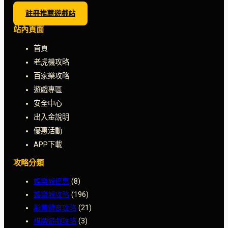
註冊推薦遊戲站
站內頁面
首頁
老虎機攻略
百家樂攻略
遊戲專區
安全中心
出入金說明
優惠活動
APP下載
攻略分類
娛樂城優惠
(8)
娛樂城攻略
(196)
彩票體育攻略
(21)
棋牌遊戲攻略
(3)