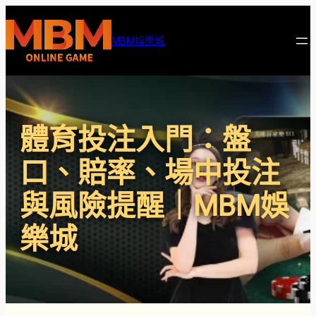
跳
至
MBM娛樂城
主
要
內
容
體育投注入門：盤
口、賠率、場中投注
與風險提醒｜MBM娛
樂城