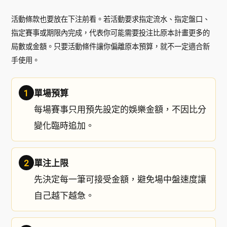
活動條款也要放在下注前看。若活動要求指定流水、指定盤口、
指定賽事或期限內完成，代表你可能需要投注比原本計畫更多的
局數或金額。只要活動條件讓你偏離原本預算，就不一定適合新
手使用。
1
單場預算
每場賽事只用預先設定的娛樂金額，不因比分
變化臨時追加。
2
單注上限
先決定每一筆可接受金額，避免場中盤速度讓
自己越下越急。