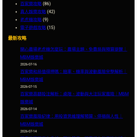
百家樂攻略
(86)
真人娛樂攻略
(42)
老虎機攻略
(9)
電子遊戲攻略
(15)
最新攻略
開心農場老虎機怎麼玩：農場主題、免費局與預算提醒｜
MBM娛樂城
2026-07-16
百家樂和局值得押嗎：賠率、機率與波動風險完整解析｜
MBM娛樂城
2026-07-15
百家樂高額投注解析：桌限、波動與大注玩家風險｜MBM
娛樂城
2026-07-14
百家樂風險紀律：用投資思維理解預算、停損與人性｜
MBM娛樂城
2026-07-14