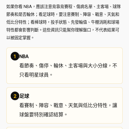
如果你看 NBA，應該注意背靠背賽程、傷病名單、主客場、球隊
節奏和是否輪休；看足球時，要注意賽制、陣容、戰意、天氣和
低比分特性；看棒球時，投手狀態、先發輪值、牛棚消耗和球場
特性都會影響判斷。這些資訊只能幫你理解盤口，不代表結果可
以被固定掌握。
1
NBA
看節奏、傷停、輪休、主客場與大小分線，不
只看明星球員。
2
足球
看賽制、陣容、戰意、天氣與低比分特性，讓
球盤要特別確認結算。