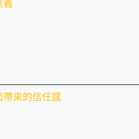
意義
面帶來的信任感