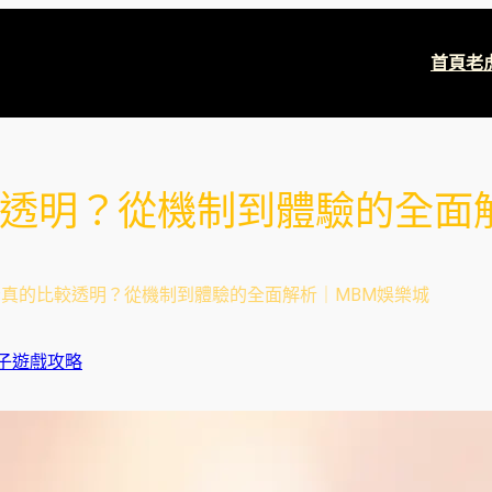
首頁
老
透明？從機制到體驗的全面
真的比較透明？從機制到體驗的全面解析｜MBM娛樂城
子遊戲攻略