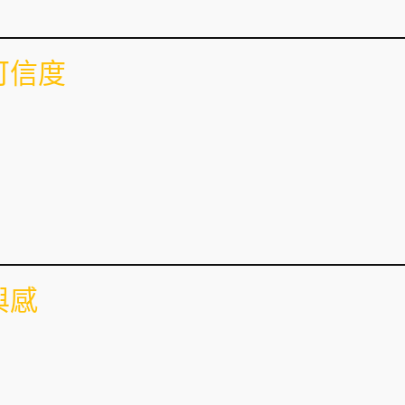
可信度
與感