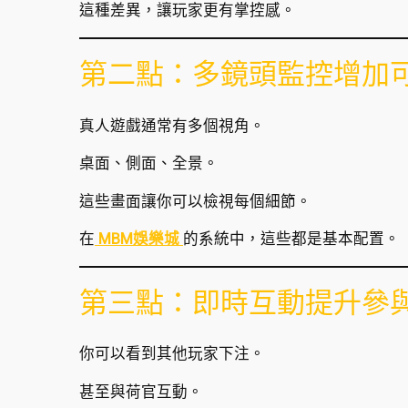
這種差異，讓玩家更有掌控感。
第二點：多鏡頭監控增加
真人遊戲通常有多個視角。
桌面、側面、全景。
這些畫面讓你可以檢視每個細節。
在
MBM娛樂城
的系統中，這些都是基本配置。
第三點：即時互動提升參
你可以看到其他玩家下注。
甚至與荷官互動。