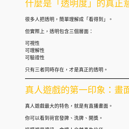
什麼是「透明度」的真正
很多人把透明，簡單理解成「看得到」。
但實際上，透明包含三個層面：
可視性
可理解性
可驗證性
只有三者同時存在，才是真正的透明。
真人遊戲的第一印象：畫
真人遊戲最大的特色，就是有直播畫面。
你可以看到荷官發牌、洗牌、開獎。