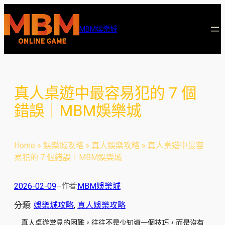
跳
至
MBM娛樂城
主
要
內
容
真人桌遊中最容易犯的 7 個
錯誤｜MBM娛樂城
Home
»
娛樂城攻略
»
真人娛樂攻略
»
真人桌遊中最容
易犯的 7 個錯誤｜MBM娛樂城
2026-02-09
MBM娛樂城
作者:
—
分類:
娛樂城攻略
, 
真人娛樂攻略
真人桌遊常見的困難，往往不是少知道一個技巧，而是沒有