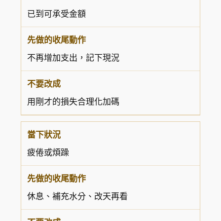
已到可承受金額
不再增加支出，記下現況
用剛才的損失合理化加碼
疲倦或煩躁
休息、補充水分、改天再看