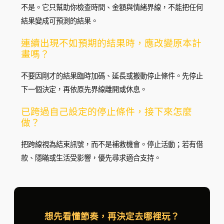
不是。它只幫助你檢查時間、金額與情緒界線，不能把任何
結果變成可預測的結果。
連續出現不如預期的結果時，應改變原本計
畫嗎？
不要因剛才的結果臨時加碼、延長或搬動停止條件。先停止
下一個決定，再依原先界線離開或休息。
已跨過自己設定的停止條件，接下來怎麼
做？
把跨線視為結束訊號，而不是補救機會。停止活動；若有借
款、隱瞞或生活受影響，優先尋求適合支持。
想先看懂節奏，再決定去哪裡玩？