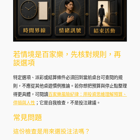
若情境是百家樂，先核對規則，再
談選項
特定選項、派彩或結算條件必須回到當前桌台可查閱的規
則，不應從其他桌遊慣例推論。若你想把預算與停止點整理
得更具體，可閱讀
百家樂風險紀律：用投資思維理解預算、
停損與人性
；它是自我檢查，不是投注建議。
常見問題
這份檢查是用來選投注法嗎？