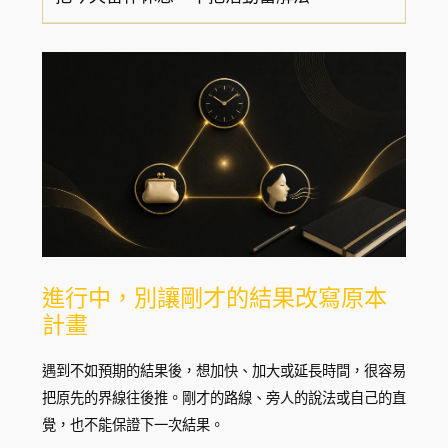
進行中，別讓剛才的結果改寫原本
計畫
遇到不如預期的結果後，想加快、加大或延長時間，很容易
把原先的界線往後推。剛才的路線、旁人的說法或自己的直
覺，也不能保證下一次結果。