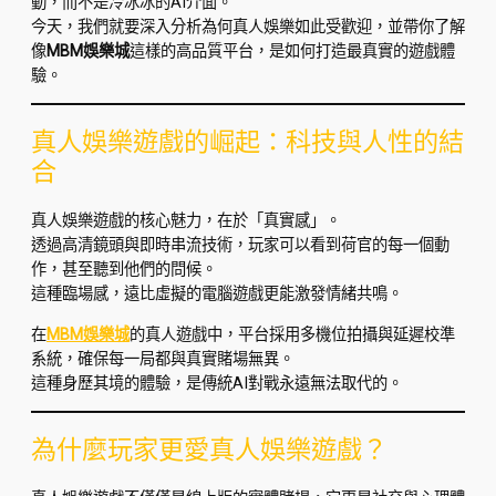
動，而不是冷冰冰的AI介面。
今天，我們就要深入分析為何真人娛樂如此受歡迎，並帶你了解
像
MBM娛樂城
這樣的高品質平台，是如何打造最真實的遊戲體
驗。
真人娛樂遊戲的崛起：科技與人性的結
合
真人娛樂遊戲的核心魅力，在於「真實感」。
透過高清鏡頭與即時串流技術，玩家可以看到荷官的每一個動
作，甚至聽到他們的問候。
這種臨場感，遠比虛擬的電腦遊戲更能激發情緒共鳴。
在
MBM娛樂城
的真人遊戲中，平台採用多機位拍攝與延遲校準
系統，確保每一局都與真實賭場無異。
這種身歷其境的體驗，是傳統AI對戰永遠無法取代的。
為什麼玩家更愛真人娛樂遊戲？