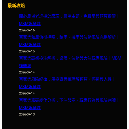
最新攻略
開心農場老虎機怎麼玩：農場主題、免費局與預算提醒｜
MBM娛樂城
2026-07-16
百家樂和局值得押嗎：賠率、機率與波動風險完整解析｜
MBM娛樂城
2026-07-15
百家樂高額投注解析：桌限、波動與大注玩家風險｜MBM
娛樂城
2026-07-14
百家樂風險紀律：用投資思維理解預算、停損與人性｜
MBM娛樂城
2026-07-14
百家樂籌碼變化分析：下注節奏、玩家行為與風險判讀｜
MBM娛樂城
2026-07-13