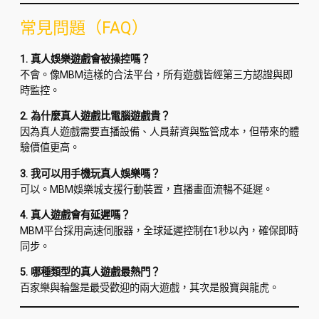
常見問題（FAQ）
1. 真人娛樂遊戲會被操控嗎？
不會。像MBM這樣的合法平台，所有遊戲皆經第三方認證與即
時監控。
2. 為什麼真人遊戲比電腦遊戲貴？
因為真人遊戲需要直播設備、人員薪資與監管成本，但帶來的體
驗價值更高。
3. 我可以用手機玩真人娛樂嗎？
可以。MBM娛樂城支援行動裝置，直播畫面流暢不延遲。
4. 真人遊戲會有延遲嗎？
MBM平台採用高速伺服器，全球延遲控制在1秒以內，確保即時
同步。
5. 哪種類型的真人遊戲最熱門？
百家樂與輪盤是最受歡迎的兩大遊戲，其次是骰寶與龍虎。