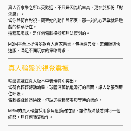
真人百家樂之所以受歡迎，不只是因為賠率高，更在於那份「對
決感」。
當你與荷官對視、觀察她的動作與節奏，那一刻的心理戰就是遊
戲的精華所在。
這種現場感，是任何電腦模擬都無法復刻的。
MBM平台上提供多款真人百家樂桌，包括經典版、無佣版與快
速版，滿足不同玩家的策略需求。
真人輪盤的視覺震撼
輪盤遊戲在真人版本中表現特別突出。
當荷官輕輕轉動輪盤，球體沿著軌道滑行的畫面，讓人緊張到屏
住呼吸。
電腦遊戲雖然快速，但缺乏這種節奏與等待的樂趣。
MBM的真人輪盤採用多角度鏡頭拍攝，讓你能清楚看到每一個
細節，無任何隱藏動作。