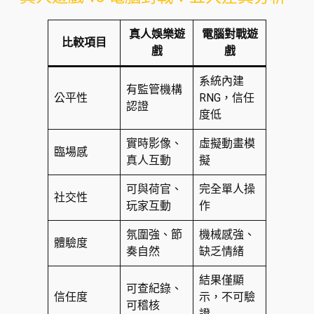
真人娛樂遊
電腦對戰遊
比較項目
戲
戲
系統內建
有監管機構
公平性
RNG，信任
認證
度低
實時影像、
虛擬動畫模
臨場感
真人互動
擬
可與荷官、
完全單人操
社交性
玩家互動
作
氛圍強、節
機械感強、
體驗度
奏自然
缺乏情緒
結果僅顯
可查紀錄、
信任度
示，不可驗
可稽核
證