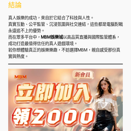
結論
真人娛樂的成功，來自於它結合了科技與人性。
真實互動、公平監管、沉浸氛圍與社交連結，這些都是電腦對戰
永遠追不上的優勢。
而在眾多平台中，
MBM娛樂城
以高品質直播與國際監管體系，
成功打造最值得信任的真人遊戲環境。
若你想體驗真正的娛樂樂趣，不妨選擇MBM，親自感受那份真
實與熱度。