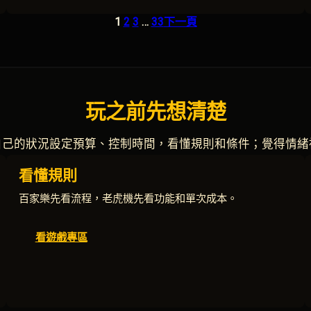
樂
樂
1
2
3
…
33
下一頁
籌
城
碼
變
化
分
析：
玩之前先想清楚
下
注
自己的狀況設定預算、控制時間，看懂規則和條件；覺得情緒
節
奏、
看懂規則
玩
家
百家樂先看流程，老虎機先看功能和單次成本。
行
為
與
看遊戲專區
風
險
判
讀