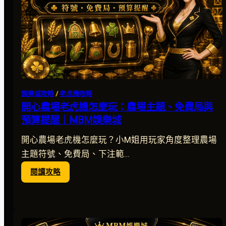
娛樂城攻略
 / 
老虎機攻略
開心農場老虎機怎麼玩：農場主題、免費局與
預算提醒｜MBM娛樂城
開心農場老虎機怎麼玩？小M姐用玩家角度整理農場
主題符號、免費局、下注範…
:
閱讀攻略
開
心
農
場