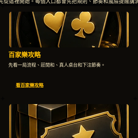
先從這裡開始。每個入口都會先把規則、節奏和風險提醒講
百家樂攻略
先看一局流程、莊閒和、真人桌台和下注節奏。
看百家樂攻略