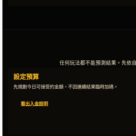
樂
樂
風
城
險
紀
律：
用
投
資
思
任何玩法都不能預測結果。先依
維
理
設定預算
解
預
先規劃今日可接受的金額，不因連續結果臨時加碼。
算、
停
損
看出入金說明
與
人
性
｜