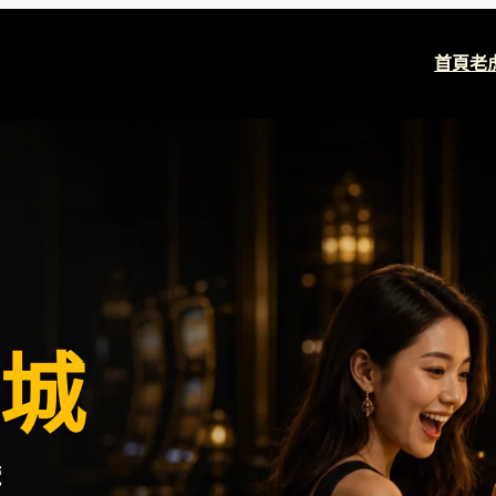
首頁
老
樂城
覽