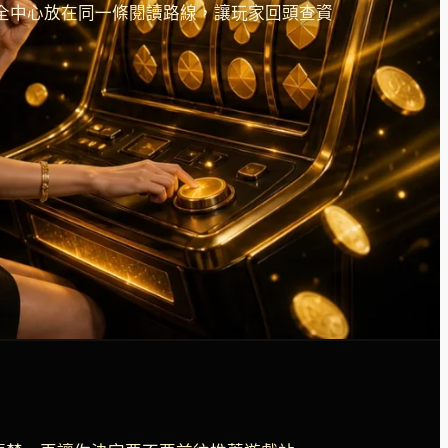
全中心放在同一條閱讀路線，讓玩家回頭查資