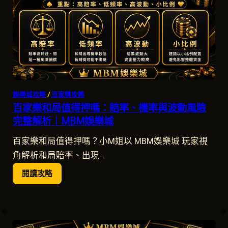
娛樂城攻略
 / 
百家樂攻略
百家樂和局值得押嗎：賠率、機率與波動風險
完整解析｜MBM娛樂城
百家樂和局值得押嗎？小M姐以 MBM娛樂城 玩家視
角解析和局賠率、出現…
:
閱讀攻略
百
家
樂
和