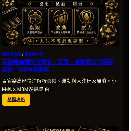
娛樂城攻略
 / 
百家樂攻略
百家樂高額投注解析：桌限、波動與大注玩家
風險｜MBM娛樂城
百家樂高額投注解析桌限、波動與大注玩家風險。小
M姐以 MBM娛樂城 百…
:
閱讀攻略
百
家
樂
高