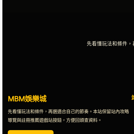
MBM
娛
樂
城
先看懂玩法和條件，
MBM娛樂城
先看懂玩法和條件，再選適合自己的節奏。本站保留站內攻略
導覽與註冊推薦遊戲站按鈕，方便回頭查資料。