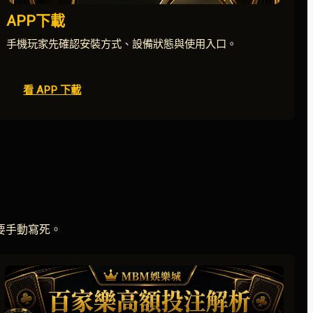
APP下載
手機玩家先確認安裝方式、設備狀態與使用入口。
看 APP 下載
要手動寫死。