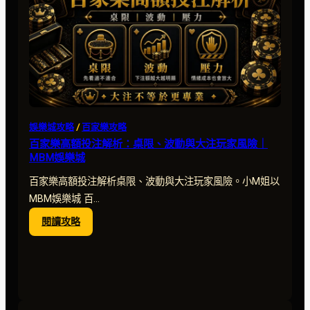
嗎：
賠
率、
機
率
與
波
動
風
娛樂城攻略
 / 
百家樂攻略
險
百家樂高額投注解析：桌限、波動與大注玩家風險｜
完
MBM娛樂城
整
解
百家樂高額投注解析桌限、波動與大注玩家風險。小M姐以
析
MBM娛樂城 百…
｜
:
閱讀攻略
MBM
百
娛
家
樂
樂
城
高
額
投