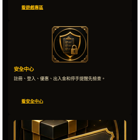
看遊戲專區
安全中心
註冊、登入、優惠、出入金和停手提醒先檢查。
看安全中心