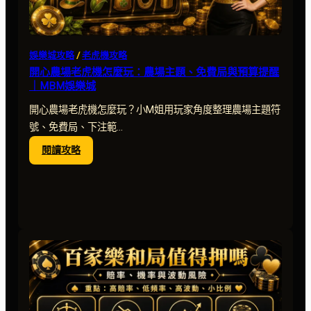
娛樂城攻略
 / 
老虎機攻略
開心農場老虎機怎麼玩：農場主題、免費局與預算提醒
｜MBM娛樂城
開心農場老虎機怎麼玩？小M姐用玩家角度整理農場主題符
號、免費局、下注範…
:
閱讀攻略
開
心
農
場
老
虎
機
怎
麼
玩：
農