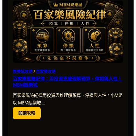
注
解
析：
桌
限、
波
動
與
大
注
玩
娛樂城攻略
 / 
百家樂攻略
家
百家樂風險紀律：用投資思維理解預算、停損與人性｜
風
MBM娛樂城
險
｜
百家樂風險紀律用投資思維理解預算、停損與人性。小M姐
MBM
以 MBM娛樂城 …
娛
:
閱讀攻略
樂
百
城
家
樂