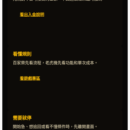
提
醒
看出入金說明
｜
MBM
娛
樂
城
看懂規則
百家樂先看流程，老虎機先看功能和單次成本。
看遊戲專區
需要就停
開始急、想追回或看不懂條件時，先離開畫面。