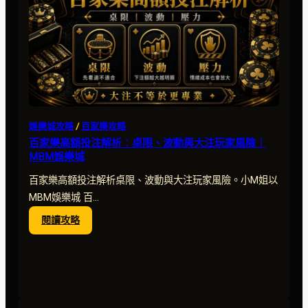
嗎：
賠
率、
機
率
與
波
動
風
娛樂城攻略
 / 
百家樂攻略
險
百家樂高額投注解析：桌限、波動與大注玩家風險｜
完
MBM娛樂城
整
解
百家樂高額投注解析桌限、波動與大注玩家風險。小M姐以
析
MBM娛樂城 百…
｜
:
閱讀攻略
MBM
百
娛
家
樂
樂
城
高
額
投