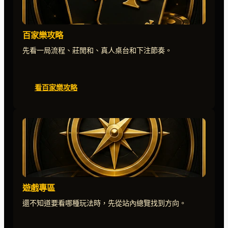
百家樂攻略
先看一局流程、莊閒和、真人桌台和下注節奏。
看百家樂攻略
遊戲專區
還不知道要看哪種玩法時，先從站內總覽找到方向。