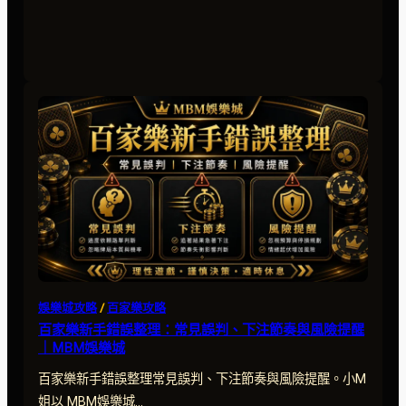
樂
家
城
樂
籌
碼
變
化
分
析：
下
注
節
奏、
玩
家
行
為
娛樂城攻略
 / 
百家樂攻略
與
百家樂新手錯誤整理：常見誤判、下注節奏與風險提醒
風
｜MBM娛樂城
險
判
百家樂新手錯誤整理常見誤判、下注節奏與風險提醒。小M
讀
姐以 MBM娛樂城…