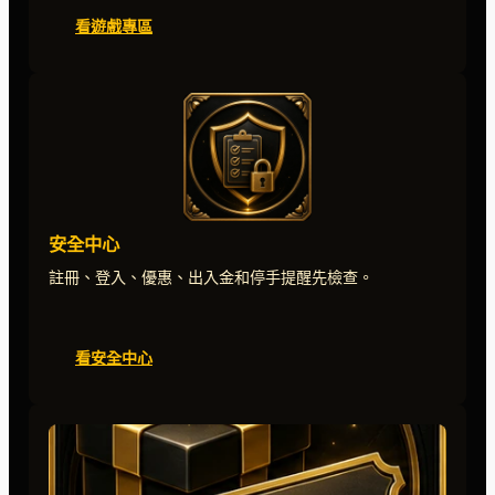
看遊戲專區
安全中心
註冊、登入、優惠、出入金和停手提醒先檢查。
看安全中心