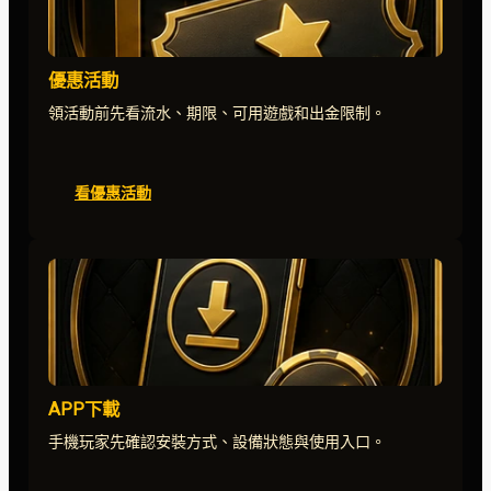
優惠活動
領活動前先看流水、期限、可用遊戲和出金限制。
看優惠活動
APP下載
手機玩家先確認安裝方式、設備狀態與使用入口。