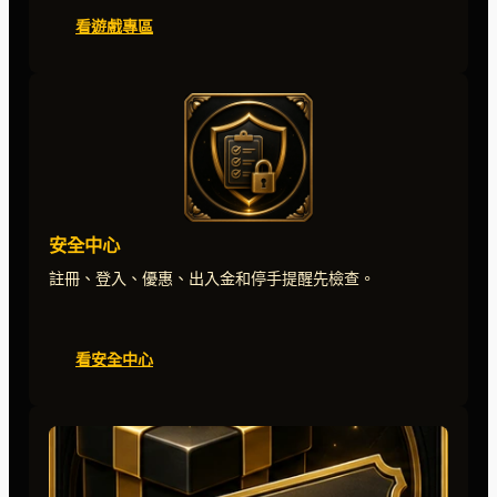
看遊戲專區
安全中心
註冊、登入、優惠、出入金和停手提醒先檢查。
看安全中心