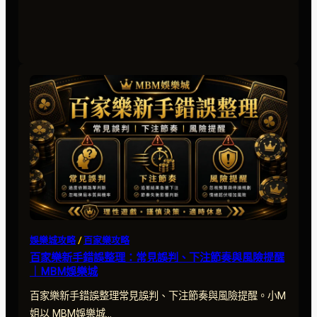
樂
家
城
樂
籌
碼
變
化
分
析：
下
注
節
奏、
玩
家
行
為
娛樂城攻略
 / 
百家樂攻略
與
百家樂新手錯誤整理：常見誤判、下注節奏與風險提醒
風
｜MBM娛樂城
險
判
百家樂新手錯誤整理常見誤判、下注節奏與風險提醒。小M
讀
姐以 MBM娛樂城…