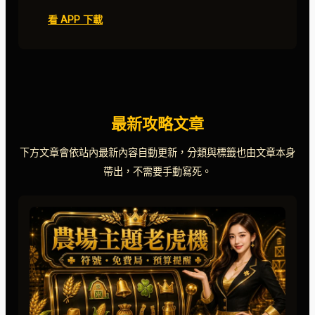
看 APP 下載
最新攻略文章
下方文章會依站內最新內容自動更新，分類與標籤也由文章本身
帶出，不需要手動寫死。