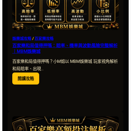
場
主
題、
免
費
局
娛樂城攻略
 / 
百家樂攻略
與
百家樂和局值得押嗎：賠率、機率與波動風險完整解析
預
｜MBM娛樂城
算
提
百家樂和局值得押嗎？小M姐以 MBM娛樂城 玩家視角解析
醒
和局賠率、出現…
｜
:
閱讀攻略
MBM
百
娛
家
樂
樂
城
和
局
值
得
押