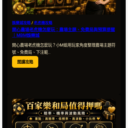
娛樂城攻略
 / 
老虎機攻略
開心農場老虎機怎麼玩：農場主題、免費局與預算提醒
｜MBM娛樂城
開心農場老虎機怎麼玩？小M姐用玩家角度整理農場主題符
號、免費局、下注範…
:
閱讀攻略
開
心
農
場
老
虎
機
怎
麼
玩：
農