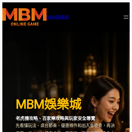
MBM娛樂城
MBM娛樂城
老虎機攻略、百家樂攻略與玩家安全導覽
先看懂玩法、桌台節奏、優惠條件和出入金檢查，再決