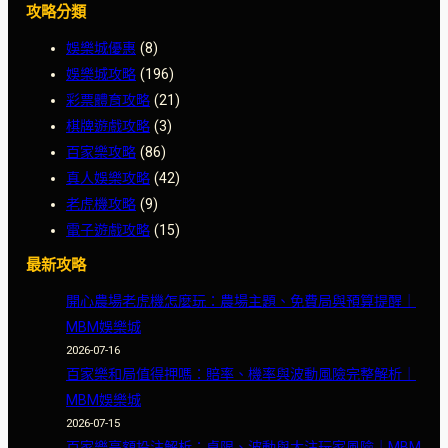
攻略分類
娛樂城優惠
(8)
娛樂城攻略
(196)
彩票體育攻略
(21)
棋牌遊戲攻略
(3)
百家樂攻略
(86)
真人娛樂攻略
(42)
老虎機攻略
(9)
電子遊戲攻略
(15)
最新攻略
開心農場老虎機怎麼玩：農場主題、免費局與預算提醒｜
MBM娛樂城
2026-07-16
百家樂和局值得押嗎：賠率、機率與波動風險完整解析｜
MBM娛樂城
2026-07-15
百家樂高額投注解析：桌限、波動與大注玩家風險｜MBM