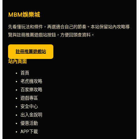
MBM娛樂城
先看懂玩法和條件，再選適合自己的節奏。本站保留站內攻略導
覽與註冊推薦遊戲站按鈕，方便回頭查資料。
註冊推薦遊戲站
站內頁面
首頁
老虎機攻略
百家樂攻略
遊戲專區
安全中心
出入金說明
優惠活動
APP下載