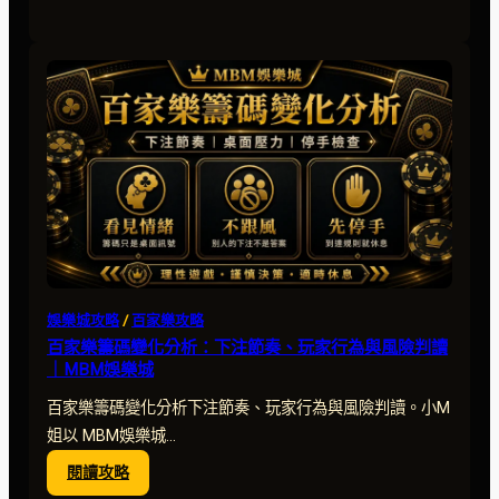
風
險
紀
律：
用
投
資
思
維
理
解
預
算、
停
娛樂城攻略
 / 
百家樂攻略
損
百家樂籌碼變化分析：下注節奏、玩家行為與風險判讀
與
｜MBM娛樂城
人
性
百家樂籌碼變化分析下注節奏、玩家行為與風險判讀。小M
｜
姐以 MBM娛樂城…
MBM
:
閱讀攻略
娛
百