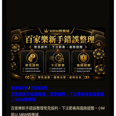
樂
家
城
樂
籌
碼
變
化
分
析：
下
注
節
奏、
玩
家
行
為
娛樂城攻略
 / 
百家樂攻略
與
百家樂新手錯誤整理：常見誤判、下注節奏與風險提醒
風
｜MBM娛樂城
險
判
百家樂新手錯誤整理常見誤判、下注節奏與風險提醒。小M
讀
姐以 MBM娛樂城…