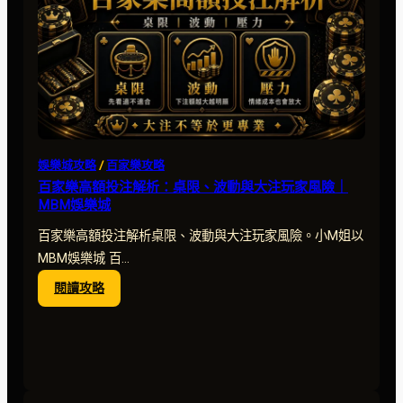
嗎：
賠
率、
機
率
與
波
動
風
娛樂城攻略
 / 
百家樂攻略
險
百家樂高額投注解析：桌限、波動與大注玩家風險｜
完
MBM娛樂城
整
解
百家樂高額投注解析桌限、波動與大注玩家風險。小M姐以
析
MBM娛樂城 百…
｜
:
閱讀攻略
MBM
百
娛
家
樂
樂
城
高
額
投