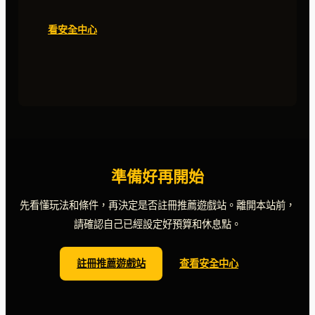
看安全中心
準備好再開始
先看懂玩法和條件，再決定是否註冊推薦遊戲站。離開本站前，
請確認自己已經設定好預算和休息點。
註冊推薦遊戲站
查看安全中心