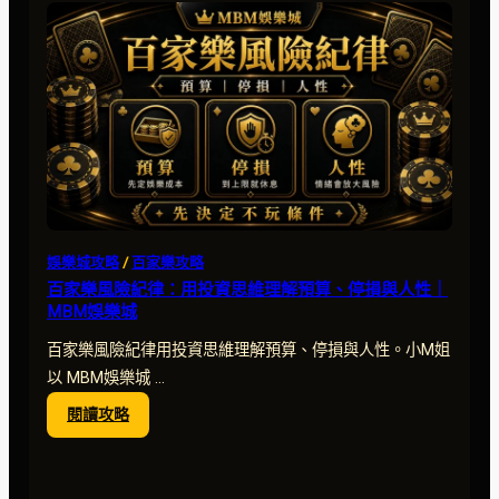
注
解
析：
桌
限、
波
動
與
大
注
玩
娛樂城攻略
 / 
百家樂攻略
家
百家樂風險紀律：用投資思維理解預算、停損與人性｜
風
MBM娛樂城
險
｜
百家樂風險紀律用投資思維理解預算、停損與人性。小M姐
MBM
以 MBM娛樂城 …
娛
:
閱讀攻略
樂
百
城
家
樂