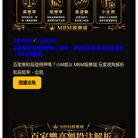
場
主
題、
免
費
局
娛樂城攻略
 / 
百家樂攻略
與
百家樂和局值得押嗎：賠率、機率與波動風險完整解析
預
｜MBM娛樂城
算
提
百家樂和局值得押嗎？小M姐以 MBM娛樂城 玩家視角解析
醒
和局賠率、出現…
｜
:
閱讀攻略
MBM
百
娛
家
樂
樂
城
和
局
值
得
押