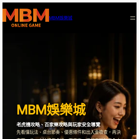
MBM娛樂城
MBM娛樂城
老虎機攻略、百家樂攻略與玩家安全導覽
先看懂玩法、桌台節奏、優惠條件和出入金檢查，再決