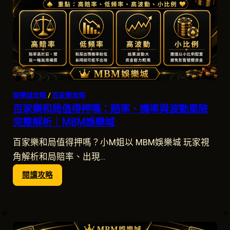
娛樂城攻略
 / 
百家樂攻略
百家樂和局值得押嗎：賠率、機率與波動風險
完整解析｜MBM娛樂城
百家樂和局值得押嗎？小M姐以 MBM娛樂城 玩家視
角解析和局賠率、出現…
:
閱讀攻略
百
家
樂
和