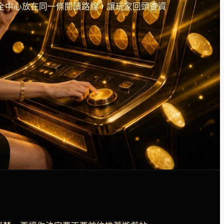
全中心放在同一條閱讀路線，讓玩家回頭查資