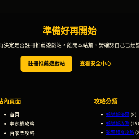
｜
MBM
娛
樂
城
準備好再開始
再決定是否註冊推薦遊戲站。離開本站前，請確認自己已經
註冊推薦遊戲站
查看安全中心
站內頁面
攻略分類
娛樂城優惠
(8)
首頁
娛樂城攻略
(19
老虎機攻略
彩票體育攻略
(2
百家樂攻略