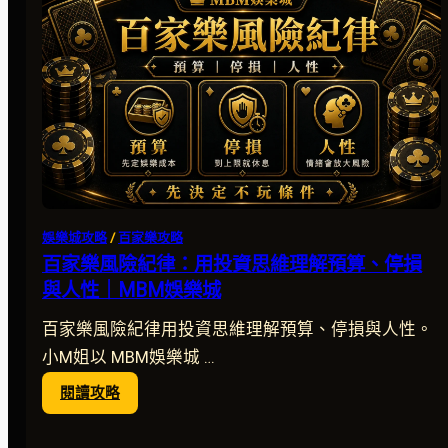
老
虎
機
怎
麼
玩：
農
場
主
題、
免
娛樂城攻略
 / 
百家樂攻略
費
百家樂風險紀律：用投資思維理解預算、停損
局
與人性｜MBM娛樂城
與
預
百家樂風險紀律用投資思維理解預算、停損與人性。
算
提
小M姐以 MBM娛樂城 …
醒
:
閱讀攻略
｜
百
MBM
家
娛