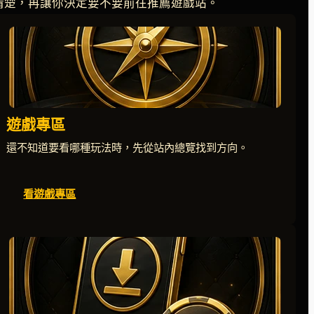
清楚，再讓你決定要不要前往推薦遊戲站。
遊戲專區
還不知道要看哪種玩法時，先從站內總覽找到方向。
看遊戲專區