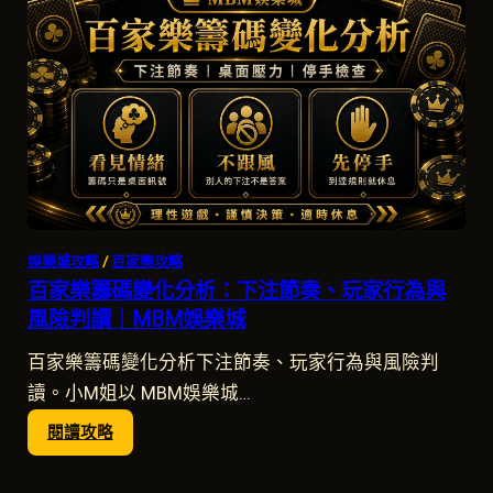
局
值
得
押
嗎：
賠
率、
機
率
與
波
娛樂城攻略
 / 
百家樂攻略
動
百家樂籌碼變化分析：下注節奏、玩家行為與
風
風險判讀｜MBM娛樂城
險
完
百家樂籌碼變化分析下注節奏、玩家行為與風險判
整
解
讀。小M姐以 MBM娛樂城…
析
:
閱讀攻略
｜
百
MBM
家
娛