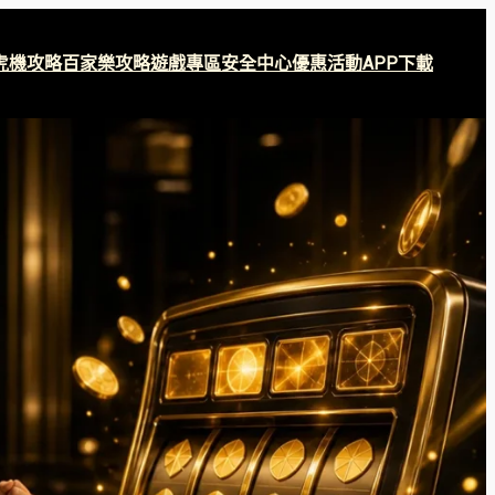
虎機攻略
百家樂攻略
遊戲專區
安全中心
優惠活動
APP下載