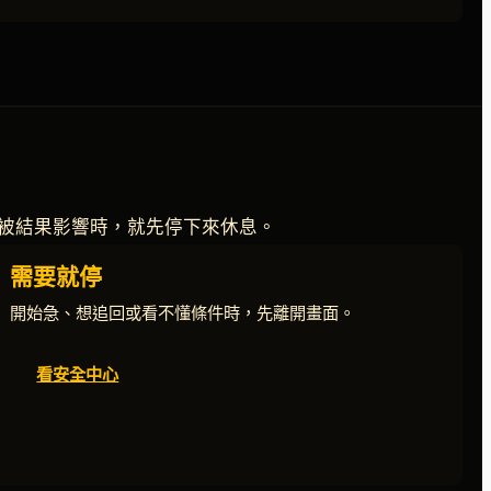
樂
新
手
錯
誤
整
理：
常
見
被結果影響時，就先停下來休息。
誤
判、
需要就停
下
注
開始急、想追回或看不懂條件時，先離開畫面。
節
奏
與
看安全中心
風
險
提
醒