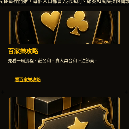
先從這裡開始。每個入口都會先把規則、節奏和風險提醒講
百家樂攻略
先看一局流程、莊閒和、真人桌台和下注節奏。
看百家樂攻略