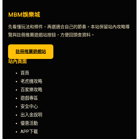
MBM娛樂城
先看懂玩法和條件，再選適合自己的節奏。本站保留站內攻略導
覽與註冊推薦遊戲站按鈕，方便回頭查資料。
註冊推薦遊戲站
站內頁面
首頁
老虎機攻略
百家樂攻略
遊戲專區
安全中心
出入金說明
優惠活動
APP下載