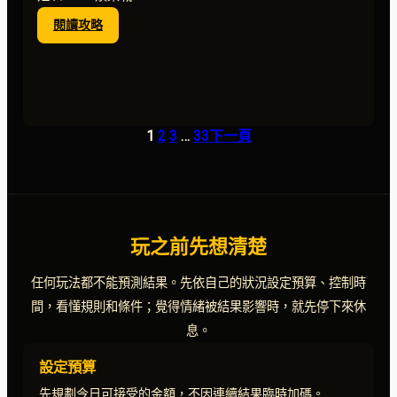
｜
:
閱讀攻略
MBM
百
娛
家
樂
樂
城
新
手
1
2
3
…
33
下一頁
錯
誤
整
理：
常
見
玩之前先想清楚
誤
判、
任何玩法都不能預測結果。先依自己的狀況設定預算、控制時
下
注
間，看懂規則和條件；覺得情緒被結果影響時，就先停下來休
節
息。
奏
與
設定預算
風
先規劃今日可接受的金額，不因連續結果臨時加碼。
險