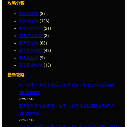
攻略分類
娛樂城優惠
(8)
娛樂城攻略
(196)
彩票體育攻略
(21)
棋牌遊戲攻略
(3)
百家樂攻略
(86)
真人娛樂攻略
(42)
老虎機攻略
(9)
電子遊戲攻略
(15)
最新攻略
開心農場老虎機怎麼玩：農場主題、免費局與預算提醒｜
MBM娛樂城
2026-07-16
百家樂和局值得押嗎：賠率、機率與波動風險完整解析｜
MBM娛樂城
2026-07-15
百家樂高額投注解析：桌限、波動與大注玩家風險｜MBM