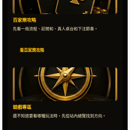
百家樂攻略
先看一局流程、莊閒和、真人桌台和下注節奏。
看百家樂攻略
遊戲專區
還不知道要看哪種玩法時，先從站內總覽找到方向。