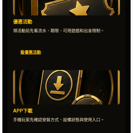
優惠活動
領活動前先看流水、期限、可用遊戲和出金限制。
看優惠活動
APP下載
手機玩家先確認安裝方式、設備狀態與使用入口。