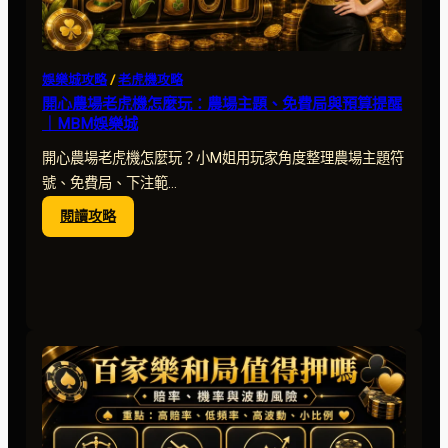
娛樂城攻略
 / 
老虎機攻略
開心農場老虎機怎麼玩：農場主題、免費局與預算提醒
｜MBM娛樂城
開心農場老虎機怎麼玩？小M姐用玩家角度整理農場主題符
號、免費局、下注範…
:
閱讀攻略
開
心
農
場
老
虎
機
怎
麼
玩：
農