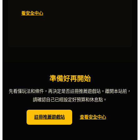
看安全中心
準備好再開始
先看懂玩法和條件，再決定是否註冊推薦遊戲站。離開本站前，
請確認自己已經設定好預算和休息點。
註冊推薦遊戲站
查看安全中心