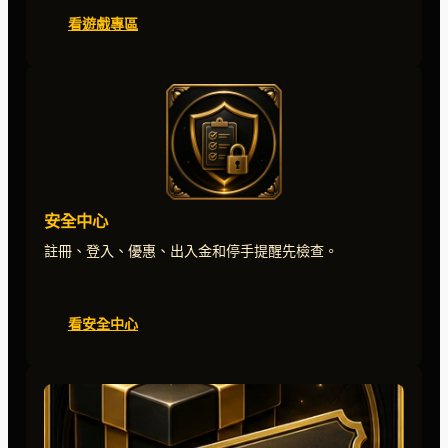
看遊戲專區
安全中心
註冊、登入、優惠、出入金和停手提醒先檢查。
看安全中心