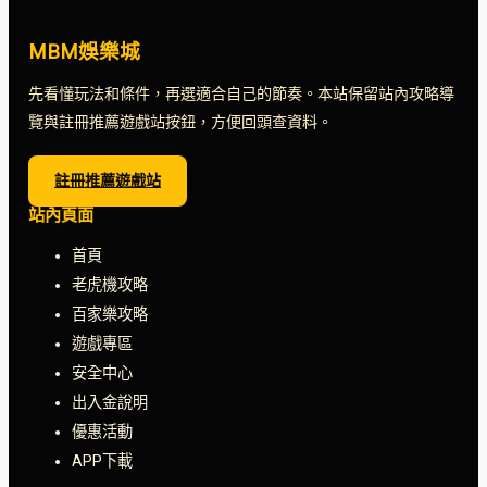
MBM娛樂城
先看懂玩法和條件，再選適合自己的節奏。本站保留站內攻略導
覽與註冊推薦遊戲站按鈕，方便回頭查資料。
註冊推薦遊戲站
站內頁面
首頁
老虎機攻略
百家樂攻略
遊戲專區
安全中心
出入金說明
優惠活動
APP下載