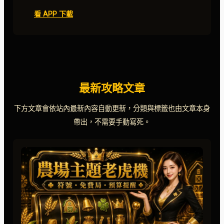
看 APP 下載
最新攻略文章
下方文章會依站內最新內容自動更新，分類與標籤也由文章本身
帶出，不需要手動寫死。