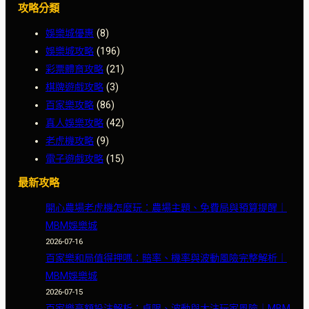
攻略分類
娛樂城優惠
(8)
娛樂城攻略
(196)
彩票體育攻略
(21)
棋牌遊戲攻略
(3)
百家樂攻略
(86)
真人娛樂攻略
(42)
老虎機攻略
(9)
電子遊戲攻略
(15)
最新攻略
開心農場老虎機怎麼玩：農場主題、免費局與預算提醒｜
MBM娛樂城
2026-07-16
百家樂和局值得押嗎：賠率、機率與波動風險完整解析｜
MBM娛樂城
2026-07-15
百家樂高額投注解析：桌限、波動與大注玩家風險｜MBM