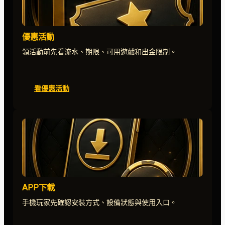
優惠活動
領活動前先看流水、期限、可用遊戲和出金限制。
看優惠活動
APP下載
手機玩家先確認安裝方式、設備狀態與使用入口。