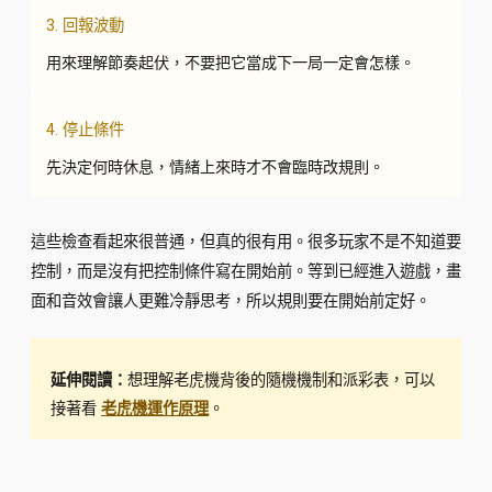
3. 回報波動
用來理解節奏起伏，不要把它當成下一局一定會怎樣。
4. 停止條件
先決定何時休息，情緒上來時才不會臨時改規則。
這些檢查看起來很普通，但真的很有用。很多玩家不是不知道要
控制，而是沒有把控制條件寫在開始前。等到已經進入遊戲，畫
面和音效會讓人更難冷靜思考，所以規則要在開始前定好。
延伸閱讀：
想理解老虎機背後的隨機機制和派彩表，可以
接著看
老虎機運作原理
。