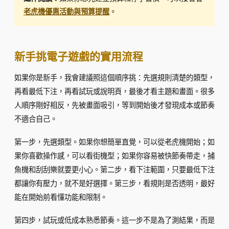
老虎機優惠活動與預算提醒
。
新手挑電子遊戲的實用流程
如果你是新手，我會建議照這個順序挑：先選規則清楚的類型，
再看最低下注，再看試玩或說明頁，最後才看主題和畫面。很多
人順序剛好相反，先被畫面吸引，等到開始後才發現成本或節奏
不適合自己。
第一步，先選類型。如果你想簡單直覺，可以從老虎機開始；如
果你喜歡操作感，可以看街機型；如果你容易被快節奏帶走，捕
魚機和刮刮樂就要更小心。第二步，看下注範圍，只要最低下注
都讓你有壓力，就不是好選擇。第三步，看規則是否透明，最好
能在開始前看懂功能和限制。
第四步，試玩或低成本熟悉節奏。這一步不是為了測結果，而是