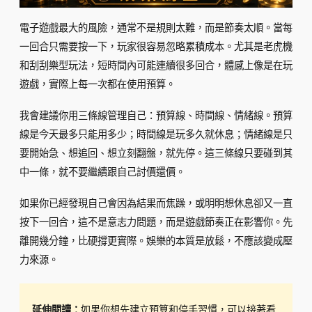
電子遊戲最大的風險，通常不是規則太難，而是節奏太順。當每
一回合只需要按一下，玩家很容易忽略累積成本。尤其是老虎機
和刮刮樂型玩法，短時間內可能連續很多回合，體感上像是在玩
遊戲，實際上每一次都在使用預算。
我會建議你用三條線管理自己：預算線、時間線、情緒線。預算
線是今天最多只能用多少；時間線是玩多久就休息；情緒線是只
要開始急、想追回、想立刻翻盤，就先停。這三條線只要碰到其
中一條，就不要繼續跟自己討價還價。
如果你已經發現自己會因為結果而焦躁，或明明想休息卻又一直
按下一回合，這不是意志力問題，而是遊戲節奏正在影響你。先
離開幾分鐘，比硬撐更實際。娛樂的本質是放鬆，不應該變成壓
力來源。
延伸閱讀：
如果你想先建立預算和停手習慣，可以接著看