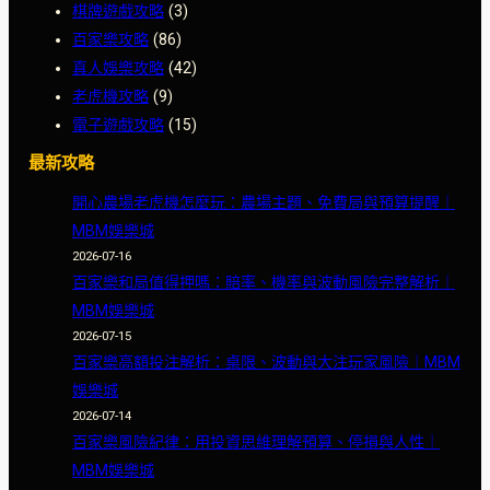
棋牌遊戲攻略
(3)
百家樂攻略
(86)
真人娛樂攻略
(42)
老虎機攻略
(9)
電子遊戲攻略
(15)
最新攻略
開心農場老虎機怎麼玩：農場主題、免費局與預算提醒｜
MBM娛樂城
2026-07-16
百家樂和局值得押嗎：賠率、機率與波動風險完整解析｜
MBM娛樂城
2026-07-15
百家樂高額投注解析：桌限、波動與大注玩家風險｜MBM
娛樂城
2026-07-14
百家樂風險紀律：用投資思維理解預算、停損與人性｜
MBM娛樂城