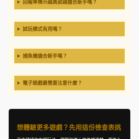
回報率標示越高就越適合新手嗎？
試玩模式有用嗎？
捕魚機適合新手嗎？
電子遊戲最需要注意什麼？
想體驗更多遊戲？先用這份檢查表挑