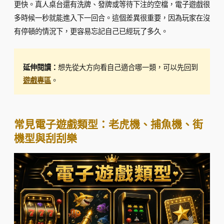
更快。真人桌台還有洗牌、發牌或等待下注的空檔，電子遊戲很
多時候一秒就能進入下一回合。這個差異很重要，因為玩家在沒
有停頓的情況下，更容易忘記自己已經玩了多久。
延伸閱讀：
想先從大方向看自己適合哪一類，可以先回到
遊戲專區
。
常見電子遊戲類型：老虎機、捕魚機、街
機型與刮刮樂