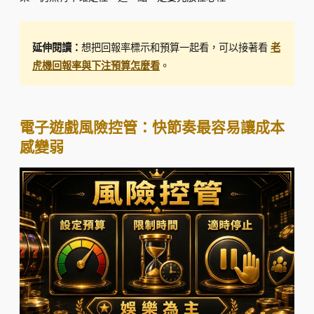
延伸閱讀：
想把回報率標示和預算一起看，可以接著看
老
虎機回報率與下注預算怎麼看
。
電子遊戲風險控管：快節奏最容易讓成本
感變弱