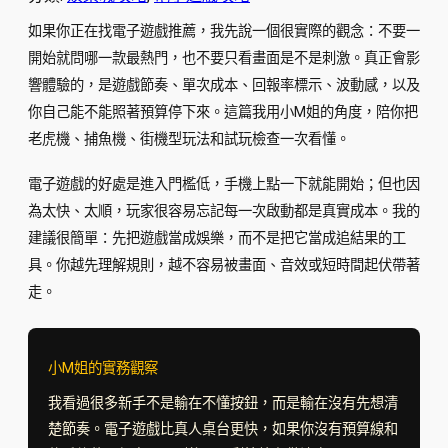
如果你正在找電子遊戲推薦，我先說一個很實際的觀念：不要一
開始就問哪一款最熱門，也不要只看畫面是不是刺激。真正會影
響體驗的，是遊戲節奏、單次成本、回報率標示、波動感，以及
你自己能不能照著預算停下來。這篇我用小M姐的角度，陪你把
老虎機、捕魚機、街機型玩法和試玩檢查一次看懂。
電子遊戲的好處是進入門檻低，手機上點一下就能開始；但也因
為太快、太順，玩家很容易忘記每一次啟動都是真實成本。我的
建議很簡單：先把遊戲當成娛樂，而不是把它當成追結果的工
具。你越先理解規則，越不容易被畫面、音效或短時間起伏帶著
走。
小M姐的實務觀察
我看過很多新手不是輸在不懂按鈕，而是輸在沒有先想清
楚節奏。電子遊戲比真人桌台更快，如果你沒有預算線和