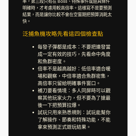
率，第三段只有在 Boss、特殊事件或道具條件
明確時，才考慮用較高倍率。這樣寫不是要預測
結果，而是讓你比較不會在空窗期把預算消耗太
快。
泛捕魚機攻略先看這四個檢查點
每發子彈都是成本：不要把連發當
成一定有效的技巧，先看命中角度
和魚群密度。
倍率不是越高越好：低倍率適合暖
場和觀察，中倍率適合魚群密集，
高倍率只留給明確事件窗口。
補刀要看情境：多人同屏時可以觀
察其他玩家火力，但不要為了搶最
後一下把預算拉爆。
試玩只用來熟悉規則：試玩能幫你
了解操作、節奏和特殊功能，不能
拿來預測正式遊玩結果。