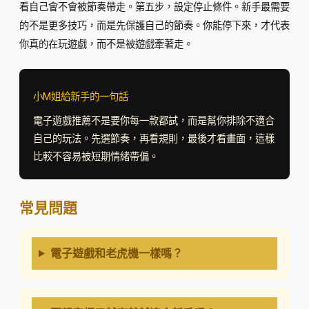
看自己會不會被節奏帶走。第五步，設定停止條件。新手最需要
的不是更多技巧，而是先保護自己的節奏。你能停下來，才代表
你真的在玩遊戲，而不是被遊戲牽著走。
小M姐給新手的一句話
電子遊戲推薦不是要你每一款都試，而是幫你排除不適合
自己的玩法。先選節奏，再看規則，最後才看畫面，這樣
比較不容易被短期情緒帶偏。
常見問題
電子遊戲和老虎機一樣嗎？