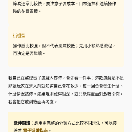
節奏通常比較快，要注意子彈成本、目標選擇和連續操作
時的花費累積。
街機型
操作感比較強，但不代表風險較低；先用小額熟悉流程，
再決定是否繼續。
我自己在整理電子遊戲內容時，會先看一件事：這款遊戲是不是
能讓玩家在進入前就知道自己會花多少、每一回合會發生什麼、
什麼情況該停。如果規則藏得很深，或只能靠畫面刺激吸引你，
我會把它放到後面再考慮。
延伸閱讀：
想用更完整的分類方式比較不同玩法，可以接
著看
電子遊戲指南
。