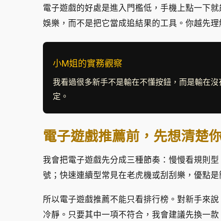
電子遊戲的好處是進入門檻低，手機上點一下就
娛樂，而不是把它當成追結果的工具。你越先理
小M姐的實務觀察
我看過很多新手不是輸在不懂按鈕，而是輸在沒
定。
電子遊戲推薦前，先想清楚
我會把電子遊戲先分成三種節奏：慢慢看規則型
號；快速連續型常見在老虎機或刮刮樂，優點是
所以電子遊戲推薦不能只看排行榜。對新手來說
冷靜。只要其中一項不符合，我會建議先換一款