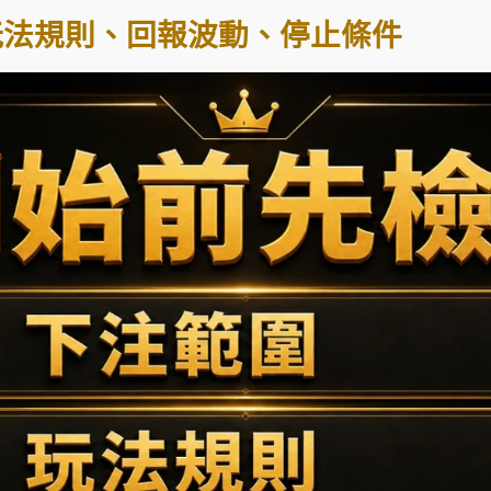
玩法規則、回報波動、停止條件