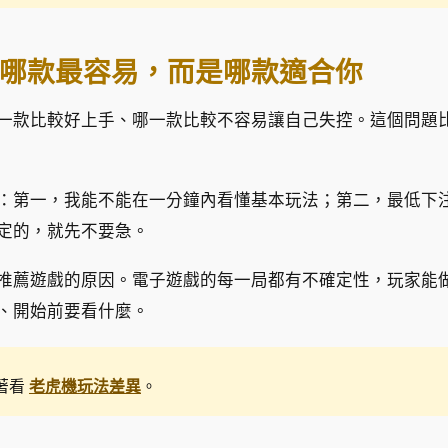
是哪款最容易，而是哪款適合你
一款比較好上手、哪一款比較不容易讓自己失控。這個問題
：第一，我能不能在一分鐘內看懂基本玩法；第二，最低下
定的，就先不要急。
推薦遊戲的原因。電子遊戲的每一局都有不確定性，玩家能
、開始前要看什麼。
著看
老虎機玩法差異
。