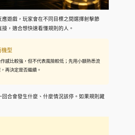
反應遊戲，玩家會在不同目標之間選擇射擊節
直接，適合想快速看懂規則的人。
街機型
操作感比較強，但不代表風險較低；先用小額熟悉流
程，再決定是否繼續。
一回合會發生什麼、什麼情況該停。如果規則藏