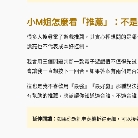
小M姐怎麼看「推薦」：不
很多人搜尋電子遊戲推薦，其實心裡想問的是哪
漂亮也不代表成本好控制。
我會用三個問題判斷一款電子遊戲值不值得先試
會讓我一直想按下一回合。如果答案有兩個是否
這也是我不喜歡用『最強』『最好贏』那種說法
有幫助的推薦，應該讓你知道適合誰、不適合誰
延伸閱讀：
如果你想把老虎機拆得更細，可以接