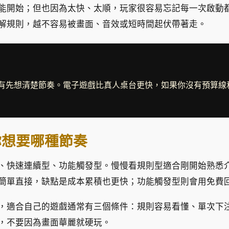
能開始；但也因為太快、太順，玩家很容易忘記每一次啟動
解規則，越不容易被畫面、音效或短時間起伏帶著走。
有先想清楚節奏。電子遊戲比真人桌台更快，如果你沒有預算線
你想要哪種節奏
、快速連續型、功能觸發型。慢慢看規則型適合剛開始熟悉
簡單直接，缺點是成本累積也更快；功能觸發型則會用免費
，適合自己的遊戲通常有三個條件：規則容易看懂、單次下
，不要因為畫面華麗就硬玩。