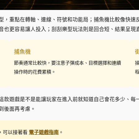
型，重點在轉軸、連線、符號和功能局；捕魚機比較像快速
音也更容易讓人投入；刮刮樂型玩法則是回合短、結果呈現
捕魚機
節奏通常比較快，要注意子彈成本、目標選擇和連續
操作時的花費累積。
這款遊戲是不是能讓玩家在進入前就知道自己會花多少、每
到後面再考慮。
，可以接著看
電子遊戲指南
。