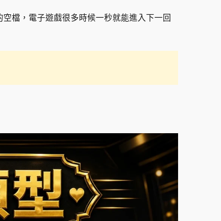
的空檔，電子遊戲很多時候一秒就能進入下一回